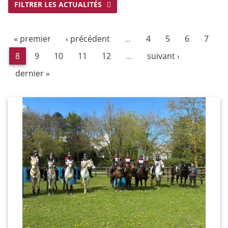
FILTRER LES ACTUALITÉS
« premier
‹ précédent
…
4
5
6
7
8
9
10
11
12
…
suivant ›
dernier »