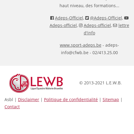
haut niveau, des formations...
Adeps-Officiel
,
@Adeps-Officiel
,
Adeps-officiel
,
Adeps-officiel
,
lettre
d'info
www.sport-adeps.be
- adeps-
info@cfwb.be - 02/413.25.00
© 2013-2021 L.E.W.B.
Asbl |
Disclaimer
|
Politique de confidentialité
|
Sitemap
|
Contact