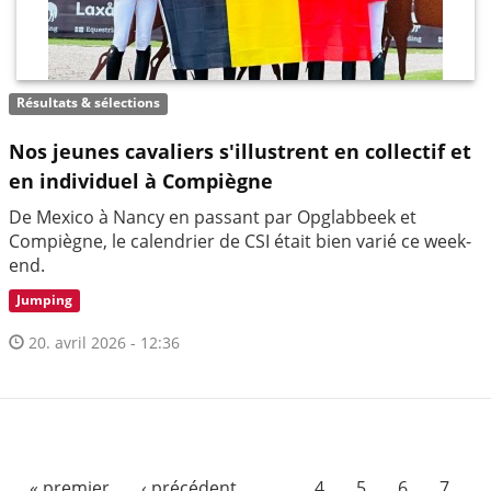
Résultats & sélections
Nos jeunes cavaliers s'illustrent en collectif et
en individuel à Compiègne
De Mexico à Nancy en passant par Opglabbeek et
Compiègne, le calendrier de CSI était bien varié ce week-
end.
Jumping
20. avril 2026 - 12:36
« premier
‹ précédent
…
4
5
6
7