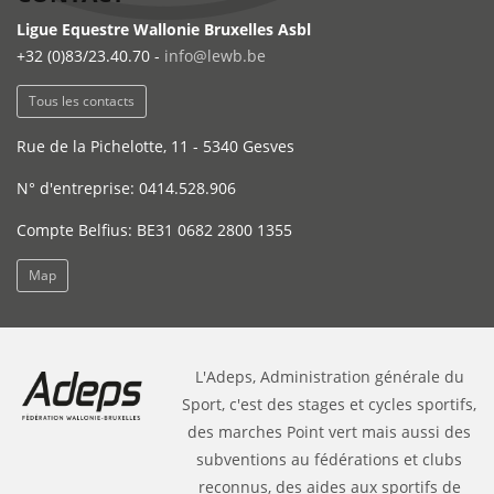
Ligue Equestre Wallonie Bruxelles Asbl
+32 (0)83/23.40.70 -
info@lewb.be
Tous les contacts
Rue de la Pichelotte, 11 - 5340 Gesves
N° d'entreprise: 0414.528.906
Compte Belfius: BE31 0682 2800 1355
Map
L'Adeps, Administration générale du
Sport, c'est des stages et cycles sportifs,
des marches Point vert mais aussi des
subventions au fédérations et clubs
reconnus, des aides aux sportifs de