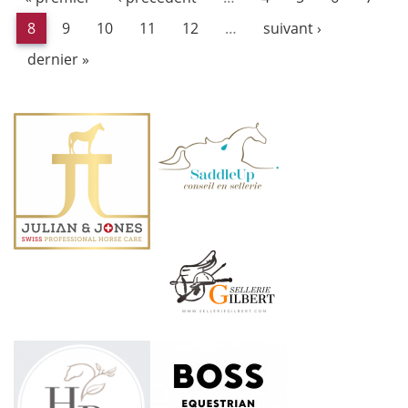
8
9
10
11
12
…
suivant ›
dernier »