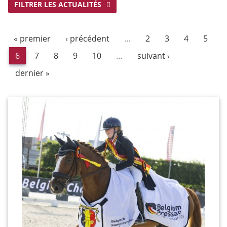
FILTRER LES ACTUALITÉS
« premier
‹ précédent
…
2
3
4
5
6
7
8
9
10
…
suivant ›
dernier »