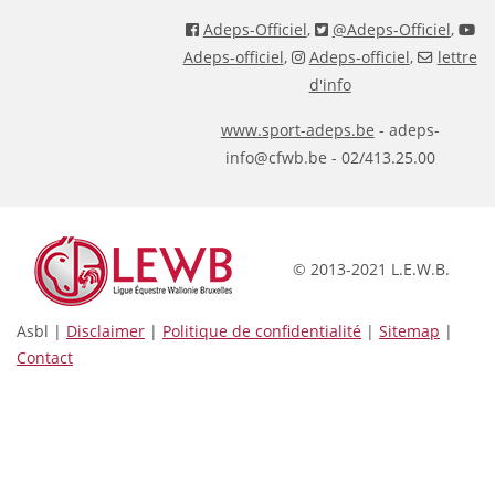
Adeps-Officiel
,
@Adeps-Officiel
,
Adeps-officiel
,
Adeps-officiel
,
lettre
d'info
www.sport-adeps.be
- adeps-
info@cfwb.be - 02/413.25.00
© 2013-2021 L.E.W.B.
Asbl |
Disclaimer
|
Politique de confidentialité
|
Sitemap
|
Contact