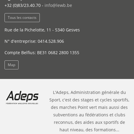
+32 (0)83/23.40.70 -
info@lewb.be
Tous les contacts
Rue de la Pichelotte, 11 - 5340 Gesves
N° d'entreprise: 0414.528.906
Compte Belfius: BE31 0682 2800 1355
Map
L'Adeps, Administration générale du
Sport, c'est des stages et cycles sportifs,
des marches Point vert mais aussi des
subventions au fédérations et clubs
reconnus, des aides aux sportifs de
haut niveau, des formations...