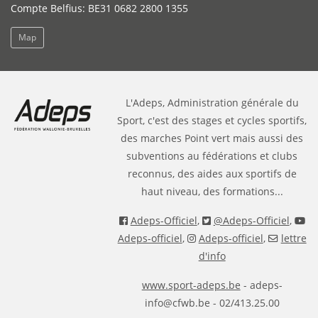
Compte Belfius: BE31 0682 2800 1355
Map
L'Adeps, Administration générale du
Sport, c'est des stages et cycles sportifs,
des marches Point vert mais aussi des
subventions au fédérations et clubs
reconnus, des aides aux sportifs de
haut niveau, des formations...
Adeps-Officiel
,
@Adeps-Officiel
,
Adeps-officiel
,
Adeps-officiel
,
lettre
d'info
www.sport-adeps.be
- adeps-
info@cfwb.be - 02/413.25.00