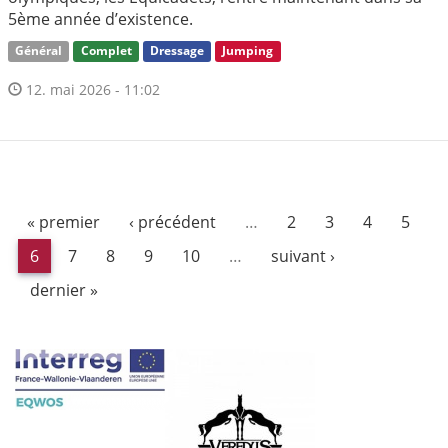
5ème année d’existence.
Général
Complet
Dressage
Jumping
12. mai 2026 - 11:02
« premier
‹ précédent
…
2
3
4
5
6
7
8
9
10
…
suivant ›
dernier »