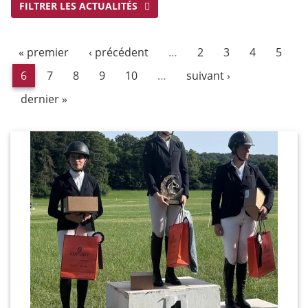
FILTRER LES ACTUALITÉS
« premier
‹ précédent
…
2
3
4
5
6
7
8
9
10
…
suivant ›
dernier »