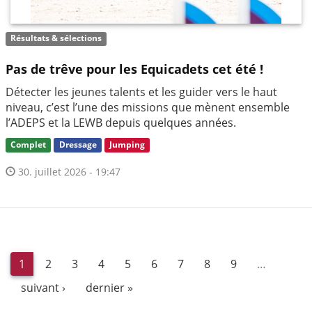
Résultats & sélections
Pas de trêve pour les Equicadets cet été !
Détecter les jeunes talents et les guider vers le haut
niveau, c’est l’une des missions que mènent ensemble
l’ADEPS et la LEWB depuis quelques années.
Complet
Dressage
Jumping
30. juillet 2026 - 19:47
1
2
3
4
5
6
7
8
9
…
suivant ›
dernier »