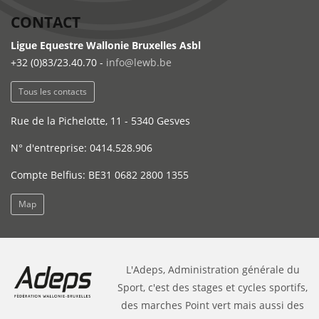
CONTACT
Ligue Equestre Wallonie Bruxelles Asbl
+32 (0)83/23.40.70 -
info@lewb.be
Tous les contacts
Rue de la Pichelotte, 11 - 5340 Gesves
N° d'entreprise: 0414.528.906
Compte Belfius: BE31 0682 2800 1355
Map
L'Adeps, Administration générale du
Sport, c'est des stages et cycles sportifs,
des marches Point vert mais aussi des