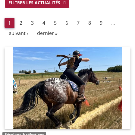
FILTRER LES ACTUALITÉS
1
2
3
4
5
6
7
8
9
…
suivant ›
dernier »
Résultats & sélections