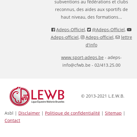
subventions au fédérations et clubs
reconnus, des aides aux sportifs de
haut niveau, des formations...
Adeps-Officiel
,
@Adeps-Officiel
,
Adeps-officiel
,
Adeps-officiel
,
lettre
d'info
www.sport-adeps.be
- adeps-
info@cfwb.be - 02/413.25.00
© 2013-2021 L.E.W.B.
Asbl |
Disclaimer
|
Politique de confidentialité
|
Sitemap
|
Contact