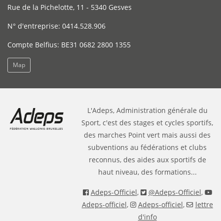
Rue de la Pichelotte, 11 - 5340 Gesves
N° d'entreprise: 0414.528.906
Compte Belfius: BE31 0682 2800 1355
Map
L'Adeps, Administration générale du
Sport, c'est des stages et cycles sportifs,
des marches Point vert mais aussi des
subventions au fédérations et clubs
reconnus, des aides aux sportifs de
haut niveau, des formations...
Adeps-Officiel
,
@Adeps-Officiel
,
Adeps-officiel
,
Adeps-officiel
,
lettre
d'info