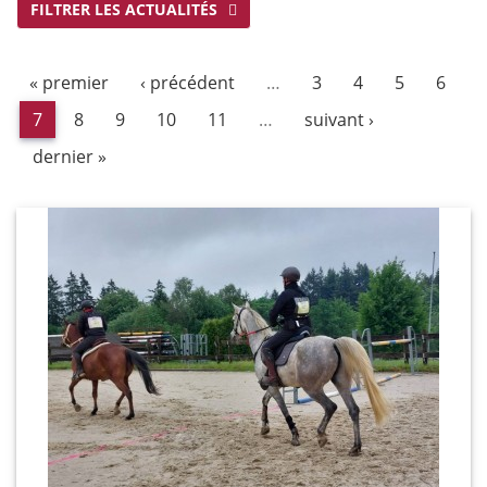
FILTRER LES ACTUALITÉS
« premier
‹ précédent
…
3
4
5
6
7
8
9
10
11
…
suivant ›
dernier »