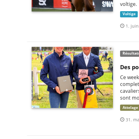
voltige.
Voltige
1. juin
Résultat
Des po
Ce week
complet
cavalie
sont mo
Attelage
31. ma