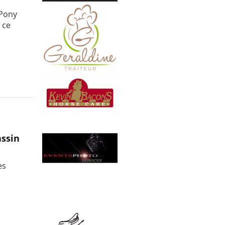
 Pony
 ce
assin
es