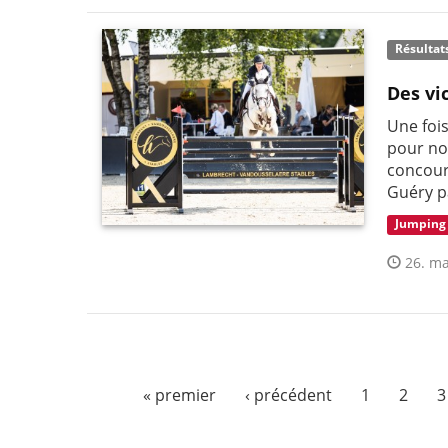
Résultat
Des vi
Une fois
pour no
concour
Guéry pa
Jumping
26. ma
« premier
‹ précédent
1
2
3