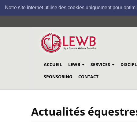
Notre site internet utilise des cookies uniquement pour optimi
Aller
au
contenu
principal
ACCUEIL
LEWB
SERVICES
DISCIP
SPONSORING
CONTACT
Actualités équestre