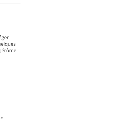
léger
uelques
l Jérôme
 »