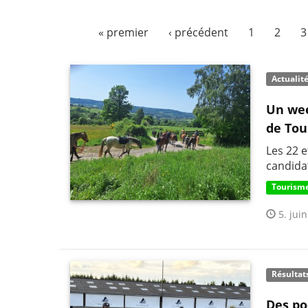
« premier
‹ précédent
1
2
3
Actualit
Un wee
de Tou
Les 22 
candida
Tourisme
5. juin
Résultat
Des po