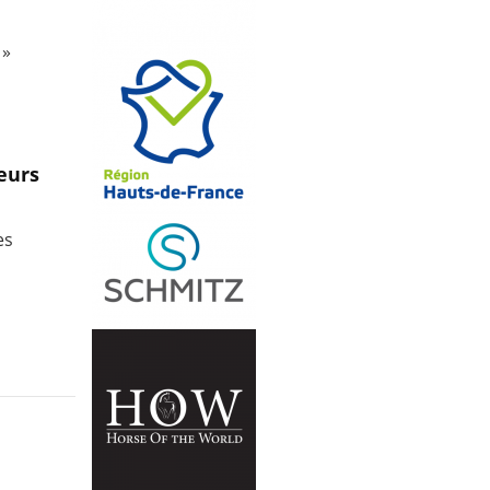
 »
eurs
es