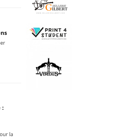
ens
der
 :
our la