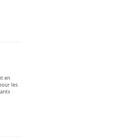
et en
pour les
tants