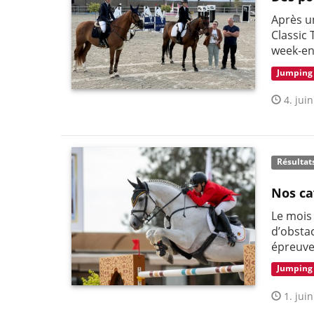
Après un
Classic
week-en
Jumping
4. juin
Résultat
Nos ca
Le mois 
d’obstac
épreuve
Jumping
1. juin