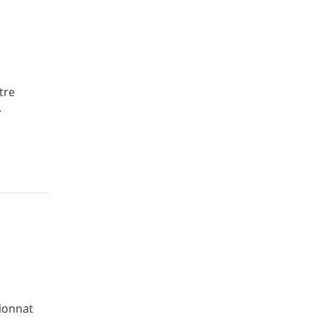
tre
.
pionnat