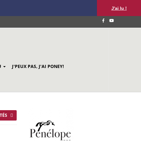
J'ai lu !
U
J'PEUX PAS, J'AI PONEY!
TÉS