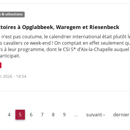
s & sélections
ctoires à Opglabbeek, Waregem et Riesenbeck
 n’est pas coutume, le calendrier international était plutôt 
s cavaliers ce week-end ! On comptait en effet seulement q
s à leur programme, dont le CSI 5* d’Aix-la-Chapelle auque
rticipait.
i 2026 - 14:54
4
5
6
7
8
9
…
suivant ›
dernier