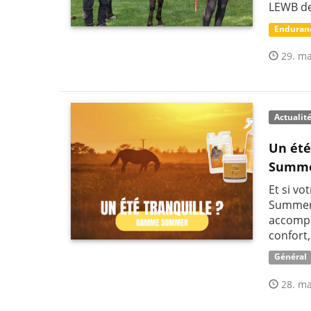
LEWB de 
Enduran
29. ma
Actualit
Un été
Summer
Et si vo
Summer 
accompag
confort,
Général
28. ma