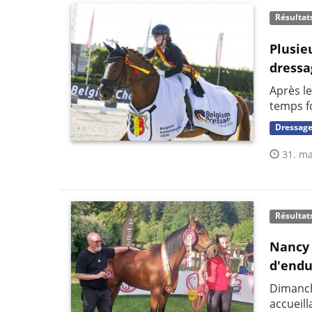
Résultat
Plusie
dressa
Après le
temps f
Dressag
31. ma
Résultat
Nancy 
d'endu
Dimanch
accueil