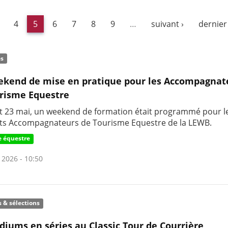
4
5
6
7
8
9
…
suivant ›
dernier
és
kend de mise en pratique pour les Accompagnat
risme Equestre
et 23 mai, un weekend de formation était programmé pour l
ts Accompagnateurs de Tourisme Equestre de la LEWB.
 équestre
 2026 - 10:50
s & sélections
diums en séries au Classic Tour de Courrière