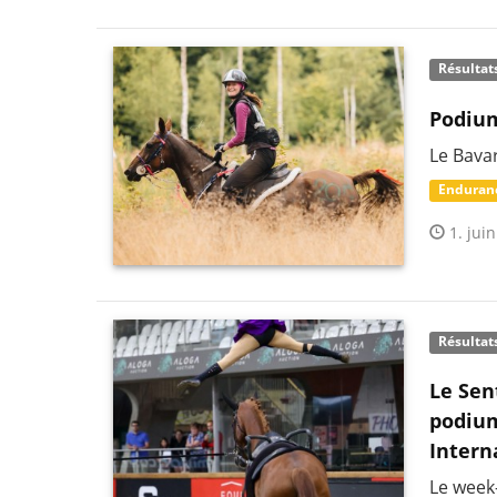
Résultat
Podium
Le Bava
Enduran
1. juin
Résultat
Le Sen
podium
Intern
Le week