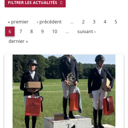
FILTRER LES ACTUALITÉS
« premier
‹ précédent
…
2
3
4
5
6
7
8
9
10
…
suivant ›
dernier »