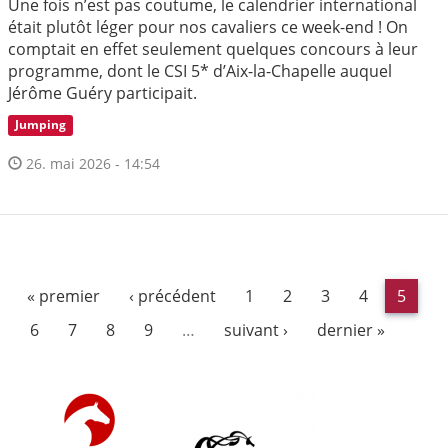
Une fois n’est pas coutume, le calendrier international
était plutôt léger pour nos cavaliers ce week-end ! On
comptait en effet seulement quelques concours à leur
programme, dont le CSI 5* d’Aix-la-Chapelle auquel
Jérôme Guéry participait.
Jumping
26. mai 2026 - 14:54
« premier
‹ précédent
1
2
3
4
5
6
7
8
9
…
suivant ›
dernier »