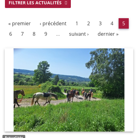
FILTRER LES ACTUALITÉS
« premier
‹ précédent
1
2
3
4
5
6
7
8
9
…
suivant ›
dernier »
Actualités