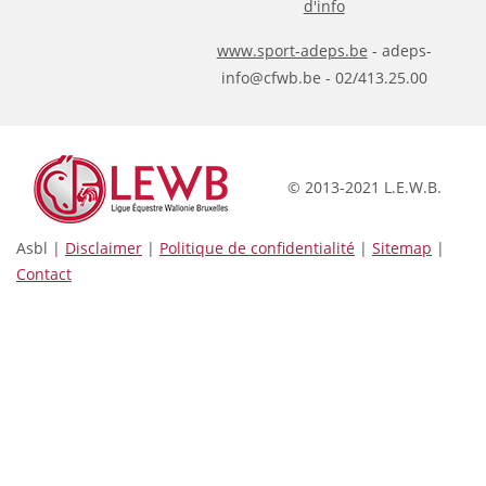
d'info
www.sport-adeps.be
- adeps-
info@cfwb.be - 02/413.25.00
© 2013-2021 L.E.W.B.
Asbl |
Disclaimer
|
Politique de confidentialité
|
Sitemap
|
Contact