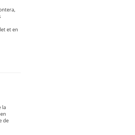
ontera,
s
et et en
 la
ien
re de