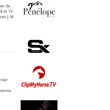
ier de
8 et 19
ves J, M
rnier
bienne