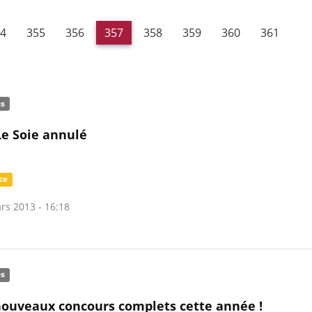
4
355
356
357
358
359
360
361
és
e Soie annulé
ce
rs 2013 - 16:18
és
ouveaux concours complets cette année !