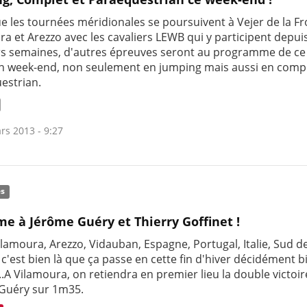
ue les tournées méridionales se poursuivent à Vejer de la Fr
a et Arezzo avec les cavaliers LEWB qui y participent depui
rs semaines, d'autres épreuves seront au programme de ce
n week-end, non seulement en jumping mais aussi en compl
estrian.
rs 2013 - 9:27
és
me à Jérôme Guéry et Thierry Goffinet !
ilamoura, Arezzo, Vidauban, Espagne, Portugal, Italie, Sud de
 c'est bien là que ça passe en cette fin d'hiver décidément b
..A Vilamoura, on retiendra en premier lieu la double victoi
Guéry sur 1m35.