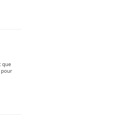
t que
e pour
.