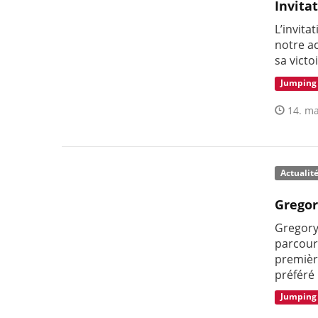
Invita
L’invita
notre a
sa victo
Jumping
14. ma
Actualit
Gregor
Gregory 
parcour
première
préféré
Jumping