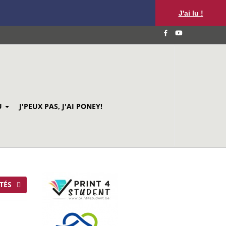
J'ai lu !
U
J'PEUX PAS, J'AI PONEY!
TÉS