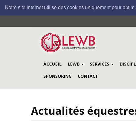
Notre site internet utilise des cookies uniquement pour optimi
Aller
au
contenu
principal
ACCUEIL
LEWB
SERVICES
DISCIP
SPONSORING
CONTACT
Actualités équestre