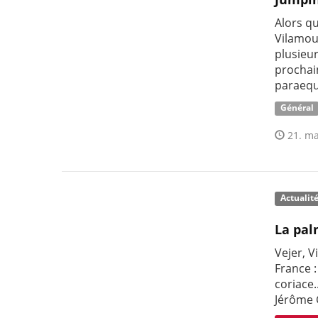
Alors q
Vilamour
plusieu
prochai
paraequ
Général
21. ma
Actualit
La pal
Vejer, V
France :
coriace.
Jérôme 