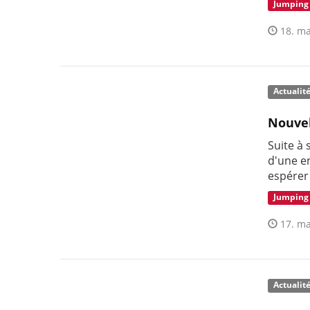
Jumping
18. ma
Actualit
Nouvel
Suite à
d'une e
espérer
Jumping
17. ma
Actualit