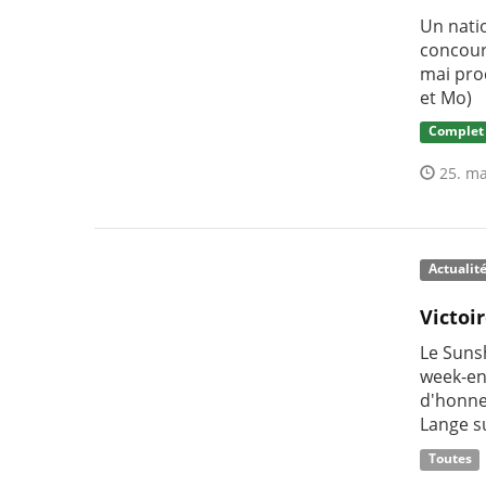
Un nati
concour
mai pro
et Mo)
Complet
25. ma
Actualit
Victoi
Le Sunsh
week-en
d'honne
Lange s
Toutes