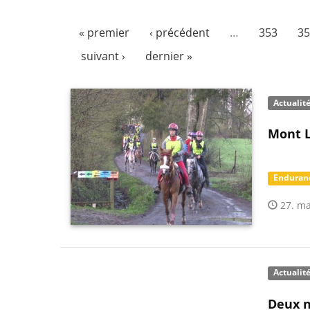
« premier
‹ précédent
…
353
35
suivant ›
dernier »
Actualit
Mont L
Enduran
27. ma
Actualit
Deux n