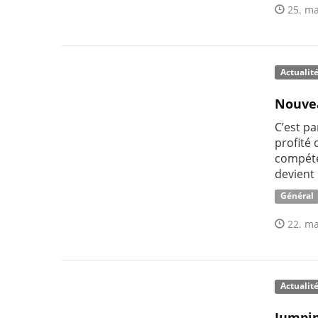
25. ma
Actualit
Nouvea
C’est pa
profité
compéte
devient 
Général
22. ma
Actualit
Jumpin