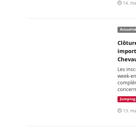
14. ma
Actualit
Clôtur
import
Cheva
Les insc
week-en
complém
concern
Jumping
13. ma