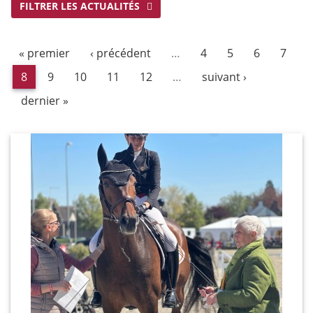
FILTRER LES ACTUALITÉS
« premier
‹ précédent
…
4
5
6
7
8
9
10
11
12
…
suivant ›
dernier »