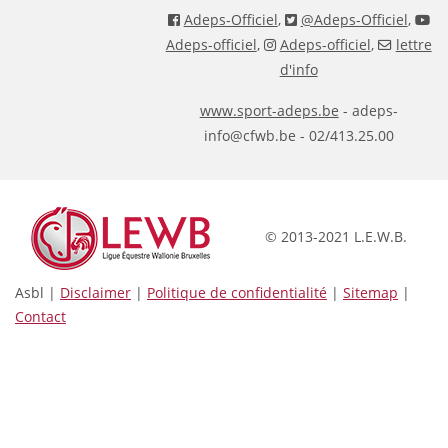
Adeps-Officiel
,
@Adeps-Officiel
,
Adeps-officiel
,
Adeps-officiel
,
lettre
d'info
www.sport-adeps.be
- adeps-
info@cfwb.be - 02/413.25.00
© 2013-2021 L.E.W.B.
Asbl |
Disclaimer
|
Politique de confidentialité
|
Sitemap
|
Contact