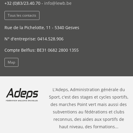
+32 (0)83/23.40.70 -
info@lewb.be
Tous les contacts
Rue de la Pichelotte, 11 - 5340 Gesves
N° d'entreprise: 0414.528.906
Compte Belfius: BE31 0682 2800 1355
Map
L'Adeps, Administration générale du
Sport, c'est des stages et cycles sportifs,
des marches Point vert mais aussi des
subventions au fédérations et clubs
reconnus, des aides aux sportifs de
haut niveau, des formations...