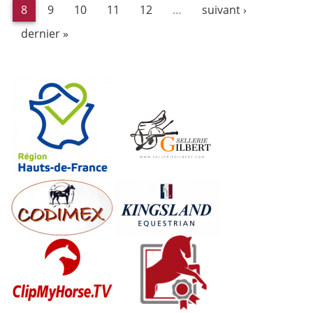
8
9
10
11
12
…
suivant ›
dernier »