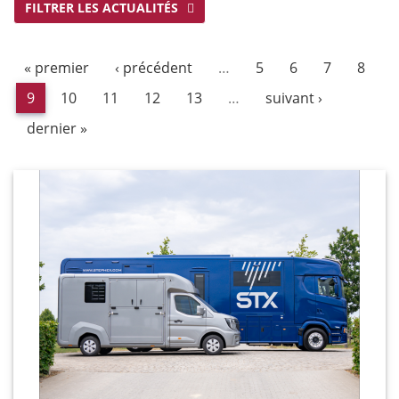
FILTRER LES ACTUALITÉS
« premier
‹ précédent
…
5
6
7
8
9
10
11
12
13
…
suivant ›
dernier »