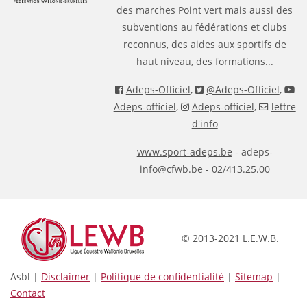
des marches Point vert mais aussi des
subventions au fédérations et clubs
reconnus, des aides aux sportifs de
haut niveau, des formations...
Adeps-Officiel
,
@Adeps-Officiel
,
Adeps-officiel
,
Adeps-officiel
,
lettre
d'info
www.sport-adeps.be
- adeps-
info@cfwb.be - 02/413.25.00
© 2013-2021 L.E.W.B.
Asbl |
Disclaimer
|
Politique de confidentialité
|
Sitemap
|
Contact