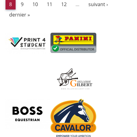
8
9
10
11
12
…
suivant ›
dernier »