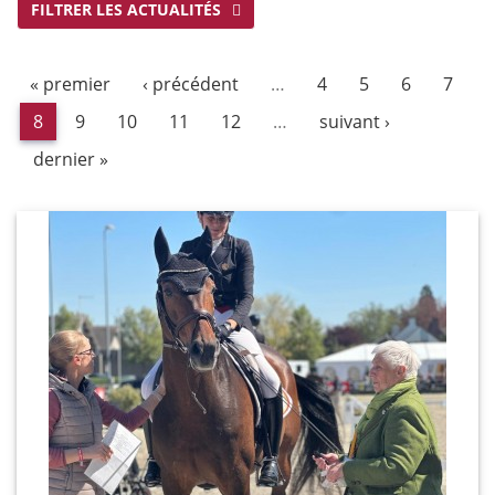
FILTRER LES ACTUALITÉS
« premier
‹ précédent
…
4
5
6
7
8
9
10
11
12
…
suivant ›
dernier »