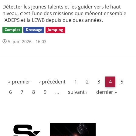
Détecter les jeunes talents et les guider vers le haut
niveau, c’est l’une des missions que mènent ensemble
l’ADEPS et la LEWB depuis quelques années.
Complet
Dressage
Jumping
5. juin 2026 - 16:03
« premier
‹ précédent
1
2
3
4
5
6
7
8
9
…
suivant ›
dernier »