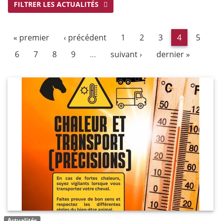
FILTRER LES ACTUALITÉS
« premier
‹ précédent
1
2
3
4
5
6
7
8
9
…
suivant ›
dernier »
Actualités