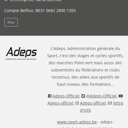
Compte Belfius: BE31 0682 2800 1355
Map
L'Adeps, Administration générale du
Sport, c'est des stages et cycles sportifs,
des marches Point vert mais aussi des
subventions au fédérations et clubs
reconnus, des aides aux sportifs de
haut niveau, des formations...
Adeps-Officiel
,
@Adeps-Officiel
,
Adeps-officiel
,
Adeps-officiel
,
lettre
d'info
www.sport-adeps.be
- adeps-