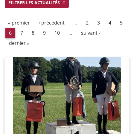
FILTRER LES ACTUALITÉS
« premier
‹ précédent
…
2
3
4
5
6
7
8
9
10
…
suivant ›
dernier »