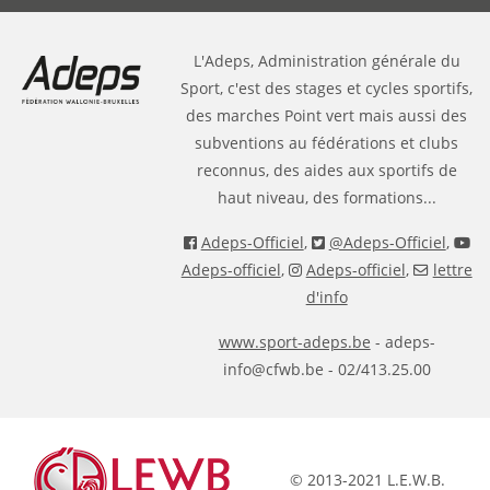
L'Adeps, Administration générale du
Sport, c'est des stages et cycles sportifs,
des marches Point vert mais aussi des
subventions au fédérations et clubs
reconnus, des aides aux sportifs de
haut niveau, des formations...
Adeps-Officiel
,
@Adeps-Officiel
,
Adeps-officiel
,
Adeps-officiel
,
lettre
d'info
www.sport-adeps.be
- adeps-
info@cfwb.be - 02/413.25.00
© 2013-2021 L.E.W.B.