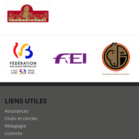
LIENS UTILES
Assurances
Clubs et cercles
Pédagogie
Licences