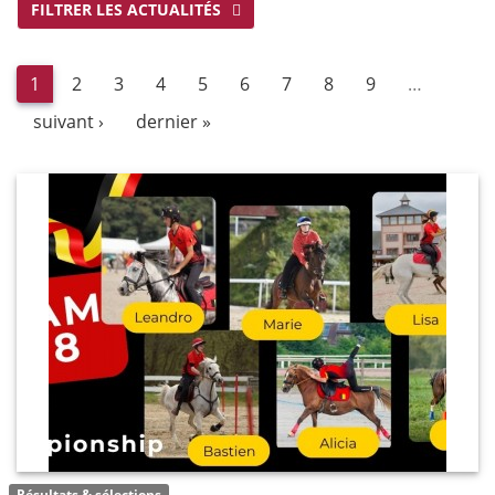
FILTRER LES ACTUALITÉS
1
2
3
4
5
6
7
8
9
…
suivant ›
dernier »
Résultats & sélections