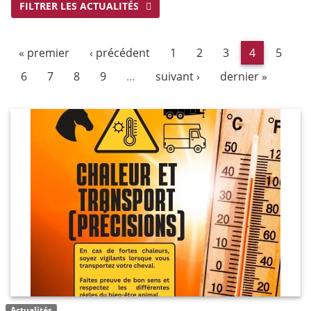
FILTRER LES ACTUALITÉS
« premier
‹ précédent
1
2
3
4
5
6
7
8
9
…
suivant ›
dernier »
Actualités