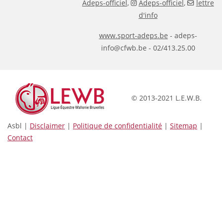
Adeps-officiel
,
Adeps-officiel
,
lettre
d'info
www.sport-adeps.be
- adeps-
info@cfwb.be - 02/413.25.00
© 2013-2021 L.E.W.B.
Asbl |
Disclaimer
|
Politique de confidentialité
|
Sitemap
|
Contact