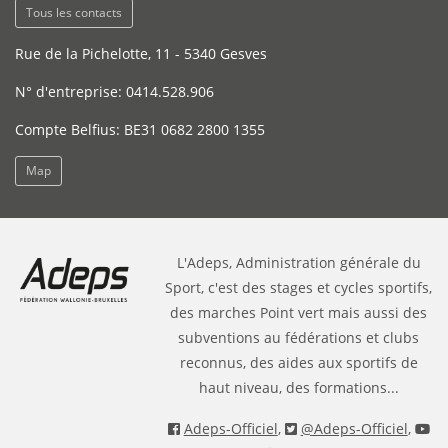
Tous les contacts
Rue de la Pichelotte, 11 - 5340 Gesves
N° d'entreprise: 0414.528.906
Compte Belfius: BE31 0682 2800 1355
Map
L'Adeps, Administration générale du
Sport, c'est des stages et cycles sportifs,
des marches Point vert mais aussi des
subventions au fédérations et clubs
reconnus, des aides aux sportifs de
haut niveau, des formations...
Adeps-Officiel
,
@Adeps-Officiel
,