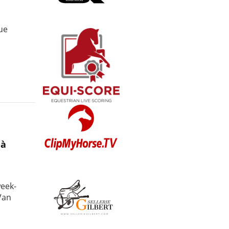
que
 à
week-
Van