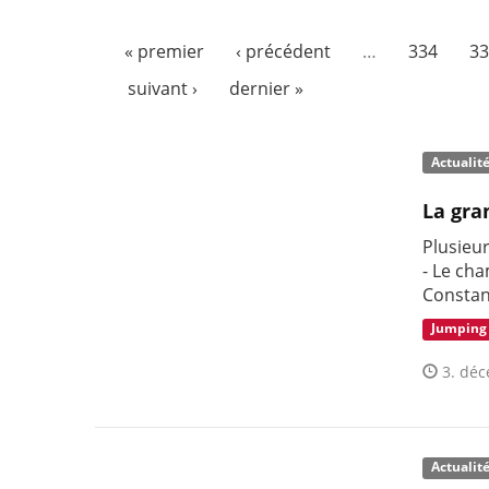
« premier
‹ précédent
…
334
33
suivant ›
dernier »
Actualit
La gra
Plusieu
- Le cha
Constan
Jumping
3. déc
Actualit