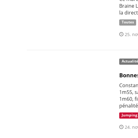
Braine L
la direc
Toutes
25. no
Actualit
Bonnes
Constan
1m55, sa
1m60, f
pénalité
Jumping
24. no