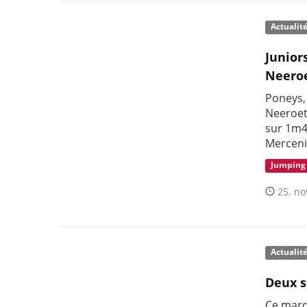
Actualit
Junior
Neero
Poneys,
Neeroete
sur 1m4
Merceni
Jumping
25. no
Actualit
Deux s
Ce mard