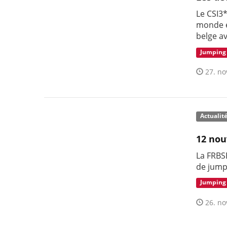
Le CSI3
monde en
belge av
Jumping
27. no
Actualit
12 nou
La FRBS
de jump
Jumping
26. no