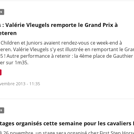
és
s : Valérie Vleugels remporte le Grand Prix à
eteren
 Children et Juniors avaient rendez-vous ce week-end à
ren. Valérie Vleugels s'y est illustrée en remportant le Gra
5 ! Autre performance à retenir : la 4ème place de Gauthier
er sur 1m35.
vembre 2013 - 11:35
és
tages organisés cette semaine pour les cavaliers
i 26 novembre, un stage sera organisé chez First Step Hors