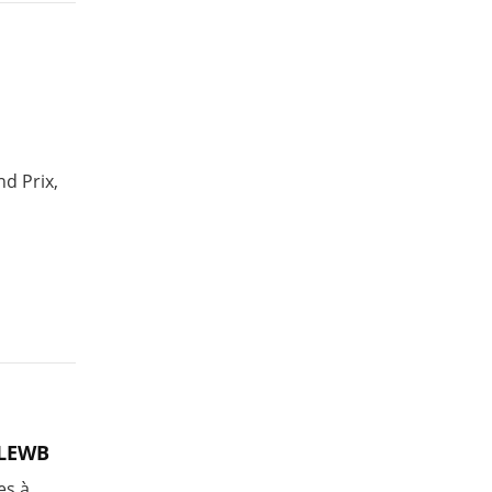
nd Prix,
 LEWB
es à