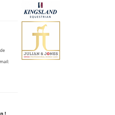
 de
mail:
n !