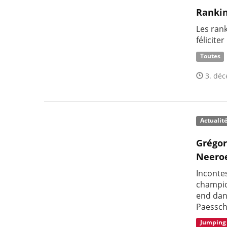
Rankin
Les ran
félicite
Toutes
3. déc
Actualit
Grégor
Neero
Inconte
champio
end dan
Paessch
Jumping