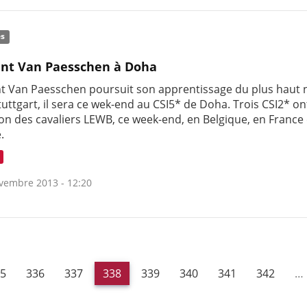
és
nt Van Paesschen à Doha
t Van Paesschen poursuit son apprentissage du plus haut 
uttgart, il sera ce wek-end au CSI5* de Doha. Trois CSI2* o
ion des cavaliers LEWB, ce week-end, en Belgique, en France
.
vembre 2013 - 12:20
5
336
337
338
339
340
341
342
…