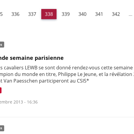
5
336
337
338
339
340
341
342
…
és
nde semaine parisienne
rs cavaliers LEWB se sont donné rendez-vous cette semaine 
mpion du monde en titre, Philippe Le Jeune, et la révélation
t Van Paesschen participeront au CSI5*
embre 2013 - 16:36
és