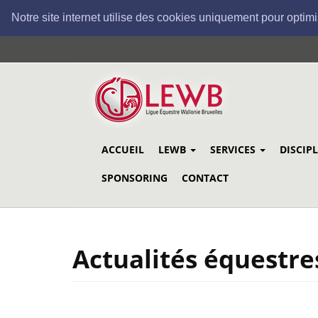
Notre site internet utilise des cookies uniquement pour optimi
Aller
au
contenu
principal
ACCUEIL
LEWB
SERVICES
DISCIP
SPONSORING
CONTACT
Actualités équestre