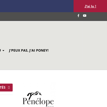
J'ai lu !
U
J'PEUX PAS, J'AI PONEY!
TÉS