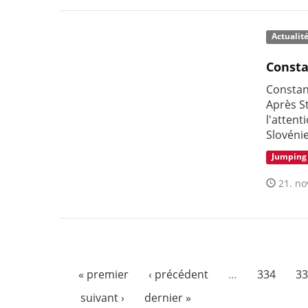
Actualit
Consta
Constan
Après St
l'attent
Slovénie
Jumping
21. no
« premier
‹ précédent
…
334
33
suivant ›
dernier »