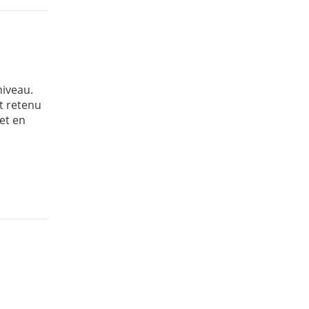
niveau.
nt retenu
 et en