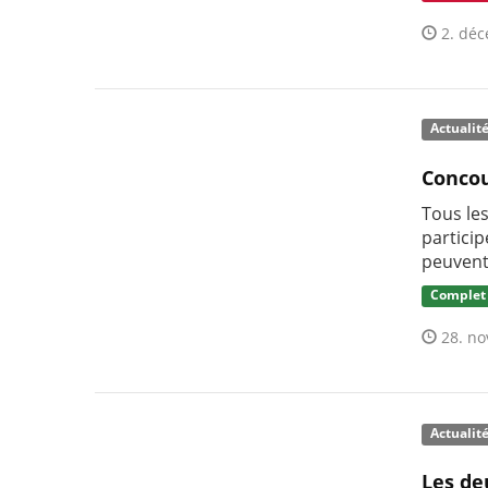
2. déc
Actualit
Concou
Tous le
partici
peuvent 
Complet
28. no
Actualit
Les de