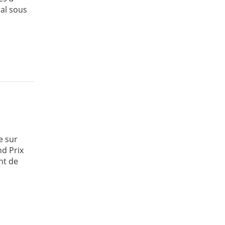
nal sous
e sur
nd Prix
nt de