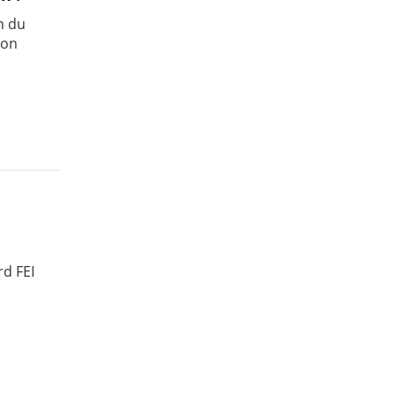
n du
ion
rd FEI