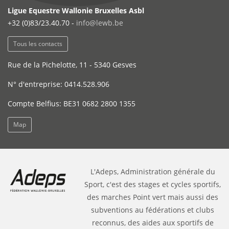
Ligue Equestre Wallonie Bruxelles Asbl
+32 (0)83/23.40.70 -
info@lewb.be
Tous les contacts
Rue de la Pichelotte, 11 - 5340 Gesves
N° d'entreprise: 0414.528.906
Compte Belfius: BE31 0682 2800 1355
Map
L'Adeps, Administration générale du
Sport, c'est des stages et cycles sportifs,
des marches Point vert mais aussi des
subventions au fédérations et clubs
reconnus, des aides aux sportifs de