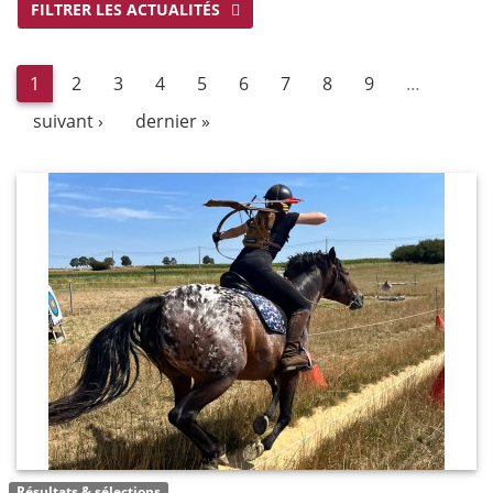
FILTRER LES ACTUALITÉS
1
2
3
4
5
6
7
8
9
…
suivant ›
dernier »
Résultats & sélections