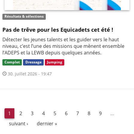
Résultats & sélections
Pas de trêve pour les Equicadets cet été !
Détecter les jeunes talents et les guider vers le haut
niveau, c’est l’une des missions que mènent ensemble
l’ADEPS et la LEWB depuis quelques années.
Complet
Dressage
Jumping
30. juillet 2026 - 19:47
1
2
3
4
5
6
7
8
9
…
suivant ›
dernier »