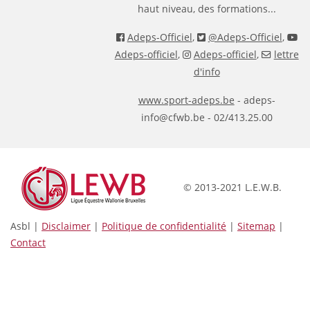
haut niveau, des formations...
Adeps-Officiel
,
@Adeps-Officiel
,
Adeps-officiel
,
Adeps-officiel
,
lettre
d'info
www.sport-adeps.be
- adeps-
info@cfwb.be - 02/413.25.00
© 2013-2021 L.E.W.B.
Asbl |
Disclaimer
|
Politique de confidentialité
|
Sitemap
|
Contact