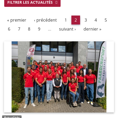
FILTRER LES ACTUALITÉS
« premier
‹ précédent
1
2
3
4
5
6
7
8
9
…
suivant ›
dernier »
Actualités