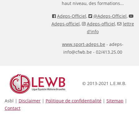
haut niveau, des formations...
Adeps-Officiel
,
@Adeps-Officiel
,
Adeps-officiel
,
Adeps-officiel
,
lettre
d'info
www.sport-adeps.be
- adeps-
info@cfwb.be - 02/413.25.00
© 2013-2021 L.E.W.B.
Asbl |
Disclaimer
|
Politique de confidentialité
|
Sitemap
|
Contact