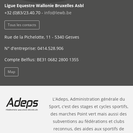
Ligue Equestre Wallonie Bruxelles Asbl
+32 (0)83/23.40.70 -
info@lewb.be
Tous les contacts
Rue de la Pichelotte, 11 - 5340 Gesves
N° d'entreprise: 0414.528.906
Compte Belfius: BE31 0682 2800 1355
Map
L'Adeps, Administration générale du
Sport, c'est des stages et cycles sportifs,
des marches Point vert mais aussi des
subventions au fédérations et clubs
reconnus, des aides aux sportifs de