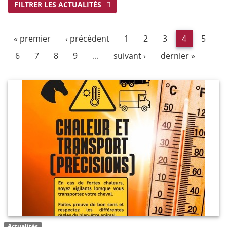
FILTRER LES ACTUALITÉS
« premier
‹ précédent
1
2
3
4
5
6
7
8
9
…
suivant ›
dernier »
Actualités