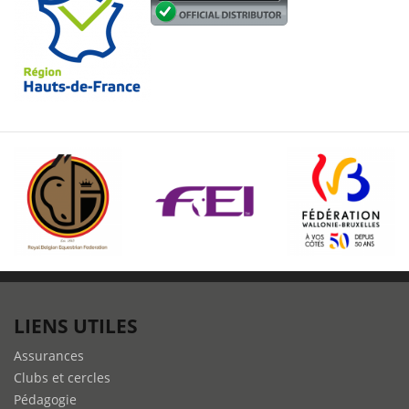
LIENS UTILES
Assurances
Clubs et cercles
Pédagogie