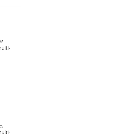
es
ulti-
es
ulti-