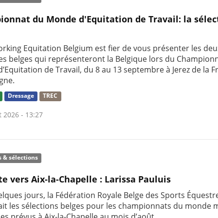
onnat du Monde d'Equitation de Travail: la sélec
rking Equitation Belgium est fier de vous présenter les deu
res belges qui représenteront la Belgique lors du Champion
’Equitation de Travail, du 8 au 13 septembre à Jerez de la F
gne.
Dressage
TREC
t 2026 - 13:27
s & sélections
te vers Aix-la-Chapelle : Larissa Pauluis
uelques jours, la Fédération Royale Belge des Sports Équestr
it les sélections belges pour les championnats du monde m
nes prévus à Aix-la-Chapelle au mois d’août.