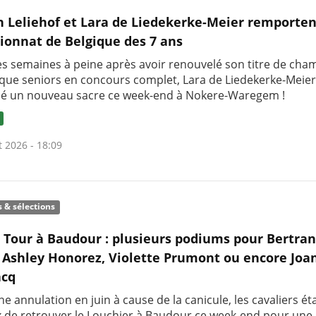
h Leliehof et Lara de Liedekerke-Meier remporten
onnat de Belgique des 7 ans
s semaines à peine après avoir renouvelé son titre de ch
ique seniors en concours complet, Lara de Liedekerke-Meier
é un nouveau sacre ce week-end à Nokere-Waregem !
t 2026 - 18:09
s & sélections
c Tour à Baudour : plusieurs podiums pour Bertra
 Ashley Honorez, Violette Prumont ou encore Joa
cq
e annulation en juin à cause de la canicule, les cavaliers ét
 de retrouver le Louchier à Baudour ce week-end pour une