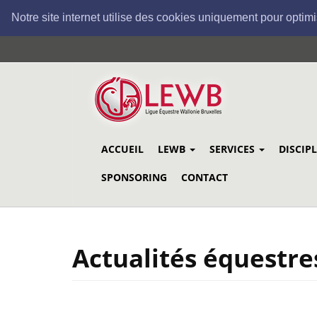
Notre site internet utilise des cookies uniquement pour optimi
Aller
au
contenu
principal
ACCUEIL
LEWB
SERVICES
DISCIP
SPONSORING
CONTACT
Actualités équestre