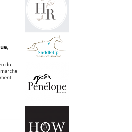
que,
en du
e marche
sement