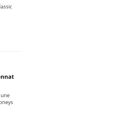
lassic
onnat
 une
poneys