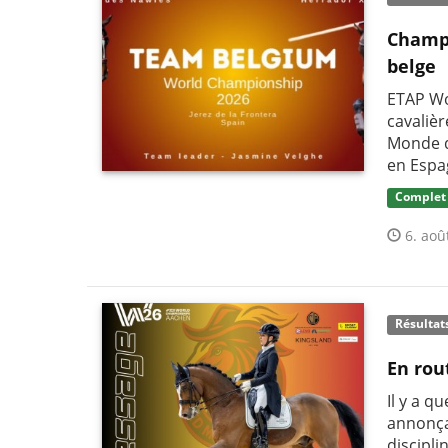
Champi
belge
ETAP Wo
cavaliè
Monde d
en Espa
Complet
6. aoû
Résultat
En rou
Il y a q
annonça
discipli