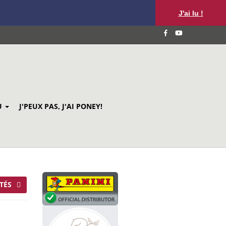
J'ai lu !
U
J'PEUX PAS, J'AI PONEY!
TÉS