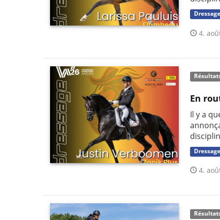
Dressag
4. aoû
Résultat
En rou
Il y a q
annonça
discipli
Dressag
4. aoû
Résultat