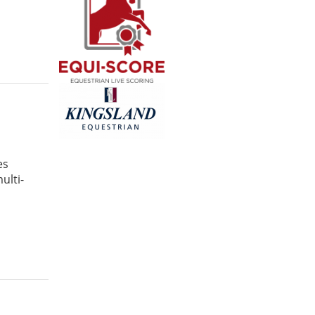
es
ulti-