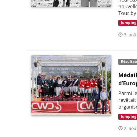
nouvelle
Tour by
Jumping
3. aoû
Résultat
Médail
d’Euro
Parmi l
revêtai
organis
Jumping
2. aoû