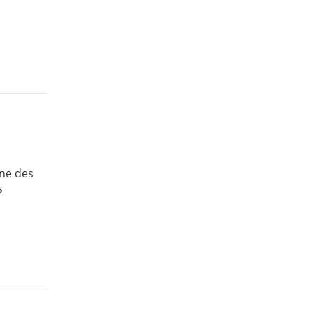
une des
s