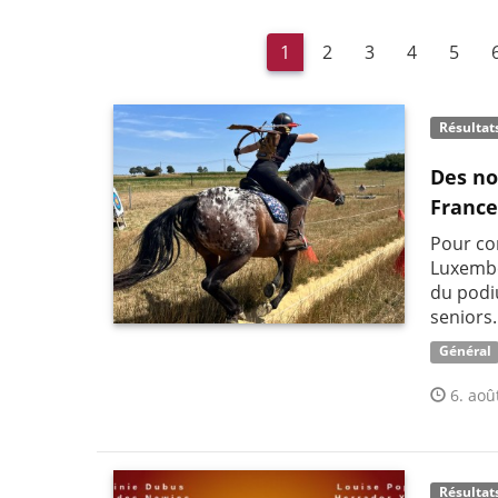
1
2
3
4
5
Résultat
Des no
France
Pour co
Luxembo
du podi
seniors.
Général
6. aoû
Résultat