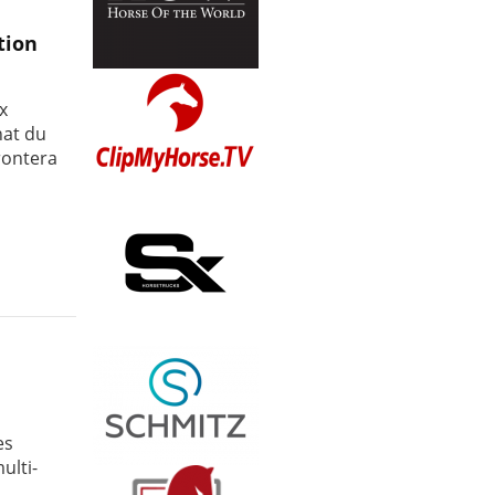
tion
x
nat du
rontera
es
ulti-