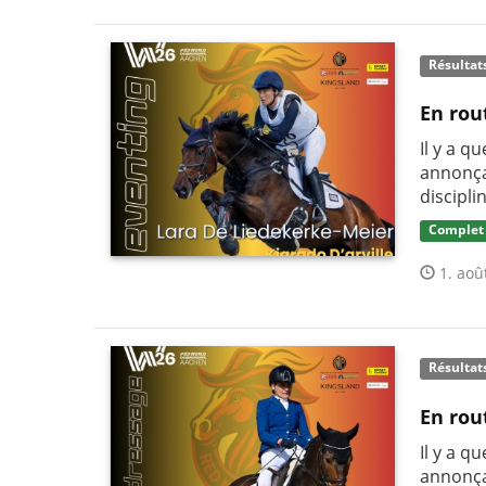
Résultat
En rou
Il y a q
annonça
discipli
Complet
1. aoû
Résultat
En rou
Il y a q
annonça