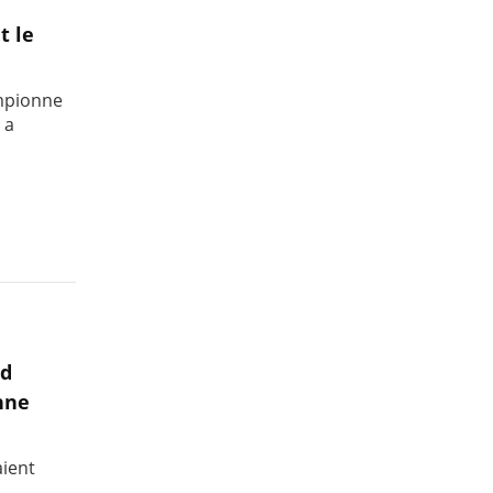
t le
ampionne
 a
nd
nne
aient