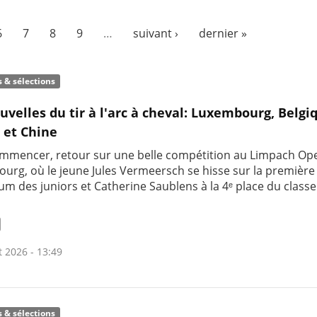
6
7
8
9
…
suivant ›
dernier »
s & sélections
uvelles du tir à l'arc à cheval: Luxembourg, Belgi
 et Chine
mmencer, retour sur une belle compétition au Limpach Op
urg, où le jeune Jules Vermeersch se hisse sur la premièr
um des juniors et Catherine Saublens à la 4ᵉ place du clas
t 2026 - 13:49
s & sélections