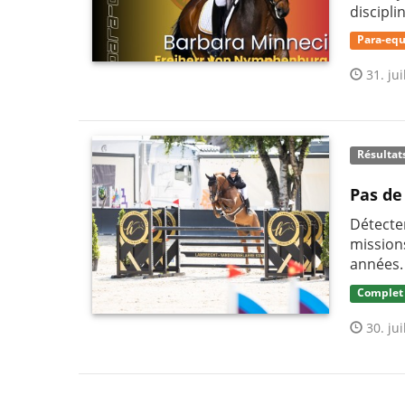
discipli
Para-equ
31. jui
Résultat
Pas de
Détecter
mission
années.
Complet
30. jui