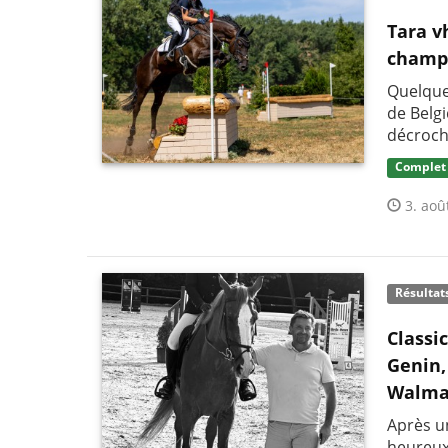
Tara v
champi
Quelque
de Belg
décroch
Complet
3. aoû
Résultat
Classi
Genin,
Walma
Après un
heureux