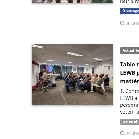
leur a r
Dressag
26. avr
Actualit
Table 
LEWB po
matièr
1. Cont
LEWB a 
personn
vétérina
Général
24. avr