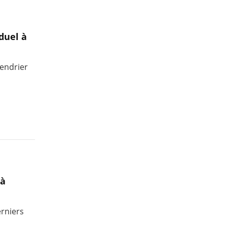
iduel à
endrier
 à
erniers