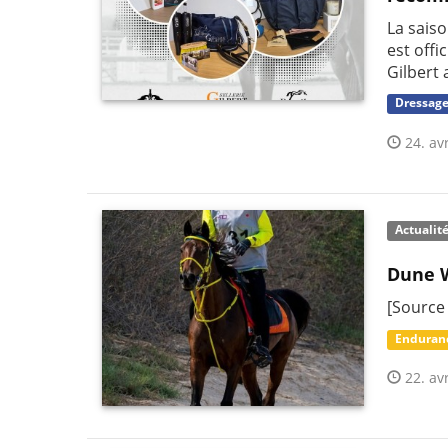
La sais
est offi
Gilbert
Dressag
24. avr
Actualit
Dune W
[Source
Enduran
22. avr