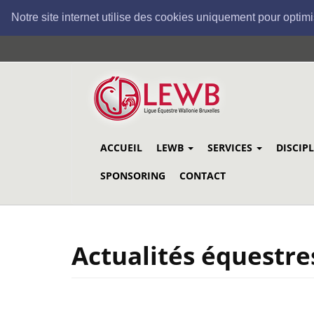
Notre site internet utilise des cookies uniquement pour optimi
Aller
au
contenu
principal
ACCUEIL
LEWB
SERVICES
DISCIP
SPONSORING
CONTACT
Actualités équestre