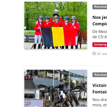
Résultat
Nos je
Compi
De Mexi
de CSI é
Jumping
20. avr
Résultat
Victoi
Fonta
Nos dres
mois, et