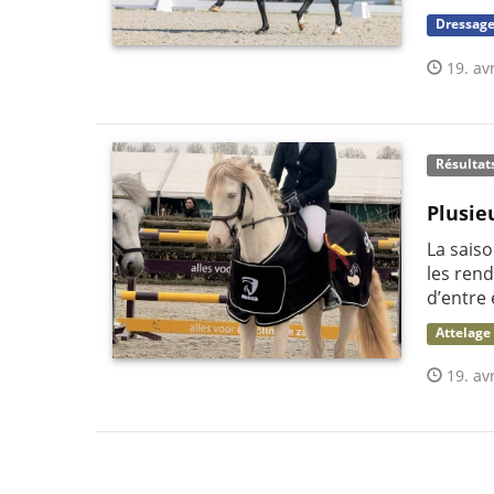
Dressag
19. avr
Résultat
Plusie
La sais
les ren
d’entre 
Attelage
19. avr