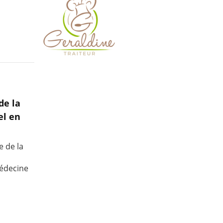
de la
el en
e de la
médecine