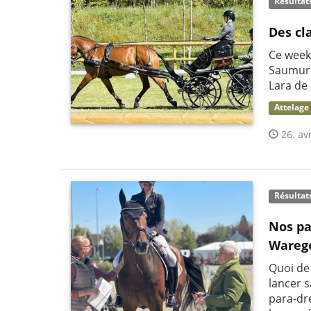
Résultat
Des cl
Ce week
Saumur.
Lara de
Attelage
26. avr
Résultat
Nos pa
Ware
Quoi de
lancer 
para-dr