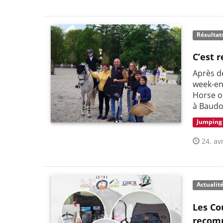
Résultat
C’est r
Après de
week-end
Horse of
à Baudou
Jumping
24. avr
Actualit
Les Co
recomm