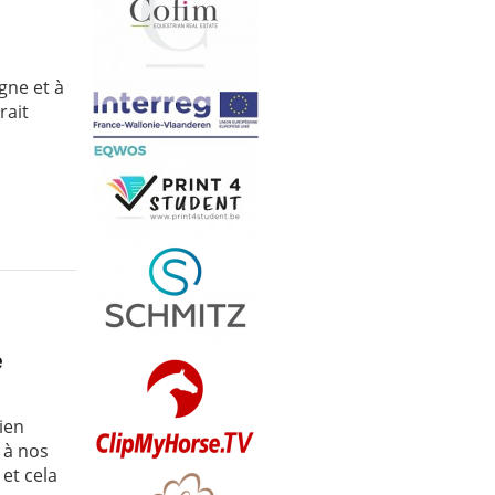
gne et à
rait
e
ien
 à nos
et cela