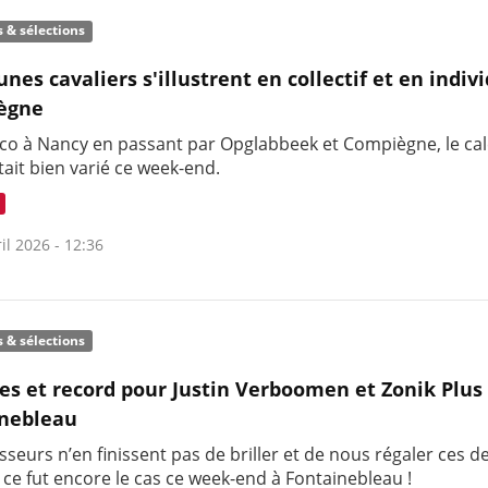
s & sélections
unes cavaliers s'illustrent en collectif et en indiv
ègne
co à Nancy en passant par Opglabbeek et Compiègne, le cal
tait bien varié ce week-end.
il 2026 - 12:36
s & sélections
res et record pour Justin Verboomen et Zonik Plus
inebleau
seurs n’en finissent pas de briller et de nous régaler ces d
 ce fut encore le cas ce week-end à Fontainebleau !