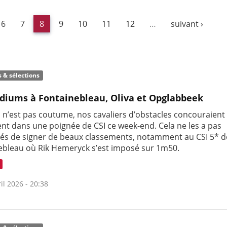
6
7
8
9
10
11
12
…
suivant ›
s & sélections
diums à Fontainebleau, Oliva et Opglabbeek
s n’est pas coutume, nos cavaliers d’obstacles concouraient
nt dans une poignée de CSI ce week-end. Cela ne les a pas
s de signer de beaux classements, notamment au CSI 5* d
ebleau où Rik Hemeryck s’est imposé sur 1m50.
il 2026 - 20:38