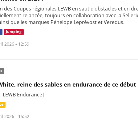
on des Coupes régionales LEWB en saut d’obstacles et en dr
ciellement relancée, toujours en collaboration avec la Selleri
 ainsi que les marques Pénélope Leprévost et Veredus.
e
Jumping
il 2026 - 12:59
és
hite, reine des sables en endurance de ce début
 : LEWB Endurance]
ce
il 2026 - 15:52