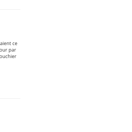
vaient ce
Tour par
Louchier