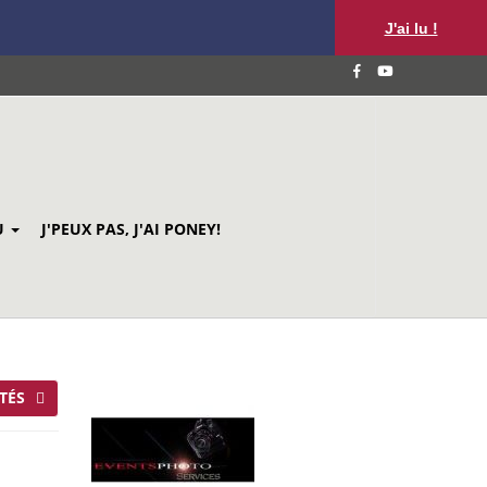
J'ai lu !
U
J'PEUX PAS, J'AI PONEY!
TÉS