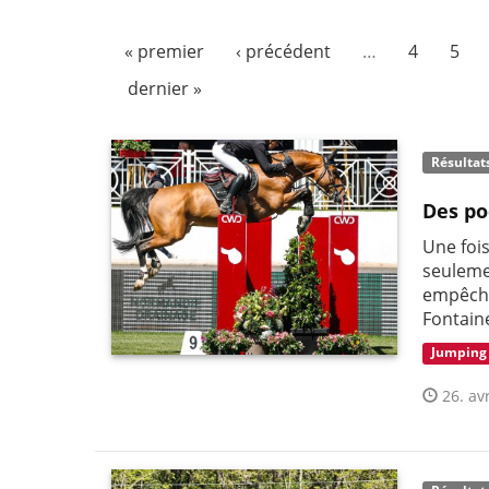
« premier
‹ précédent
…
4
5
dernier »
Résultat
Des po
Une foi
seuleme
empêché
Fontain
Jumping
26. avr