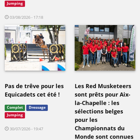
Jumping
03/08/2026 - 17:18
Pas de trêve pour les
Les Red Musketeers
Equicadets cet été !
sont prêts pour Aix-
la-Chapelle : les
Complet
Dressage
sélections belges
Jumping
pour les
Championnats du
30/07/2026 - 19:47
Monde sont connues