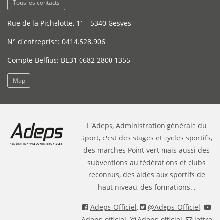
Tous les contacts
Rue de la Pichelotte, 11 - 5340 Gesves
N° d'entreprise: 0414.528.906
Compte Belfius: BE31 0682 2800 1355
Map
L'Adeps, Administration générale du
Sport, c'est des stages et cycles sportifs,
des marches Point vert mais aussi des
subventions au fédérations et clubs
reconnus, des aides aux sportifs de
haut niveau, des formations...
Adeps-Officiel
,
@Adeps-Officiel
,
Adeps-officiel
,
Adeps-officiel
,
lettre