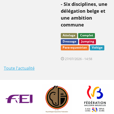
- Six disciplines, une
délégation belge et
une ambition
commune
Attelage
Complet
Dressage
Jumping
Para-equestrian
Voltige
27/07/2026 - 14:58
Toute l'actualité