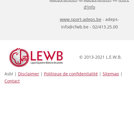
d'info
www.sport-adeps.be
- adeps-
info@cfwb.be - 02/413.25.00
© 2013-2021 L.E.W.B.
Asbl |
Disclaimer
|
Politique de confidentialité
|
Sitemap
|
Contact