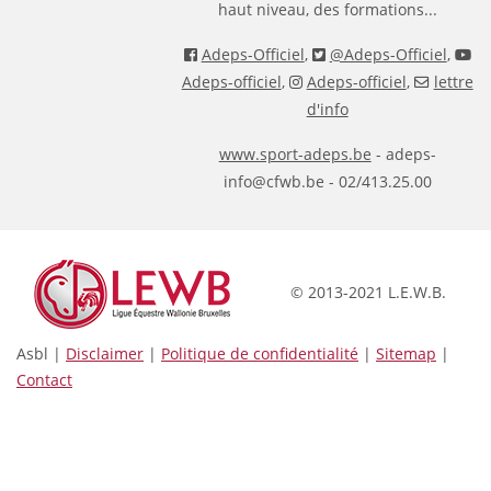
haut niveau, des formations...
Adeps-Officiel
,
@Adeps-Officiel
,
Adeps-officiel
,
Adeps-officiel
,
lettre
d'info
www.sport-adeps.be
- adeps-
info@cfwb.be - 02/413.25.00
© 2013-2021 L.E.W.B.
Asbl |
Disclaimer
|
Politique de confidentialité
|
Sitemap
|
Contact