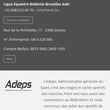
Ligue Equestre Wallonie Bruxelles Asbl
+32 (0)83/23.40.70 -
info@lewb.be
Tous les contacts
Rue de la Pichelotte, 11 - 5340 Gesves
N° d'entreprise: 0414.528.906
Compte Belfius: BE31 0682 2800 1355
Map
L'Adeps, Administration générale du
Sport, c'est des stages et cycles sportifs,
des marches Point vert mais aussi des
subventions au fédérations et clubs
reconnus, des aides aux sportifs de