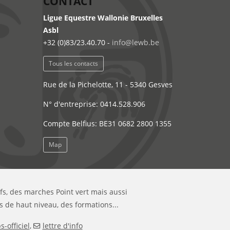
CONTACT
Ligue Equestre Wallonie Bruxelles
Asbl
+32 (0)83/23.40.70 -
info@lewb.be
Tous les contacts
Rue de la Pichelotte, 11 - 5340 Gesves
N° d'entreprise: 0414.528.906
Compte Belfius: BE31 0682 2800 1355
Map
ifs, des marches Point vert mais aussi
s de haut niveau, des formations...
-officiel
,
lettre d'info