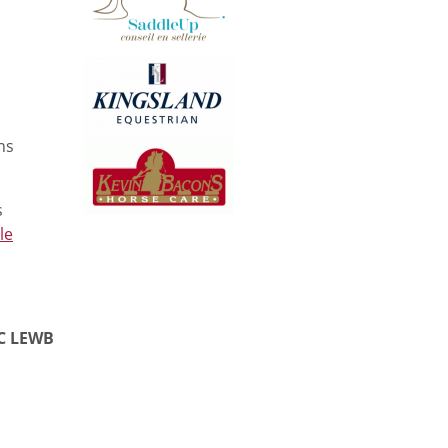
ns
s
le
C LEWB