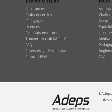
LIENS UTILES
NOS 
Assurances
Assura
Clubs et cercles
Challen
Pédagogie
Docume
Licences
Equiclu
Résultats en direct
Licence
Trouver un club labélisé
Médiat
FAQ
Pédago
Sponsoring - Partenariats
Règleme
Statuts LEWB
FAQ
L'Adeps
des s