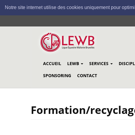
Notre site internet utilise des cookies uniquement pour optimi
Aller
au
contenu
principal
ACCUEIL
LEWB
SERVICES
DISCIP
SPONSORING
CONTACT
Formation/recyclag