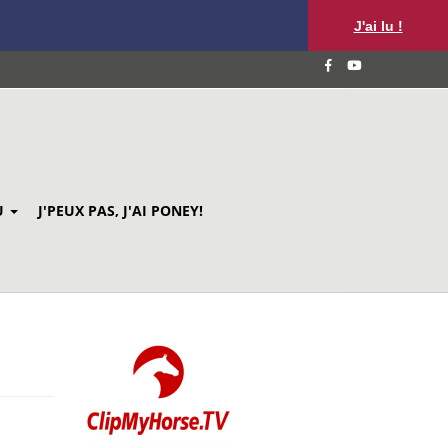
J'ai lu !
U
J'PEUX PAS, J'AI PONEY!