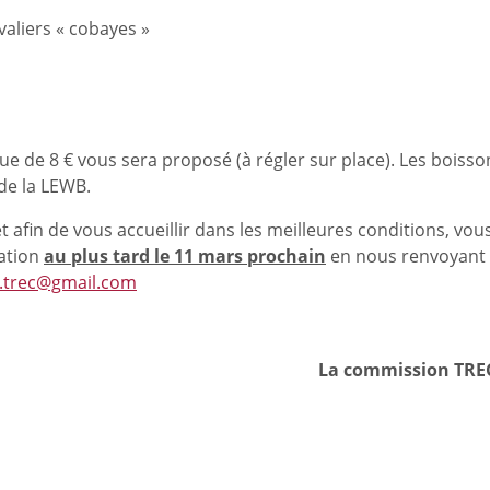
aliers « cobayes »
ue de 8 € vous sera proposé (à régler sur place). Les boisso
de la LEWB.
 afin de vous accueillir dans les meilleures conditions, vou
pation
au plus tard le 11 mars prochain
en nous renvoyant
s.trec@gmail.com
La commission TRE