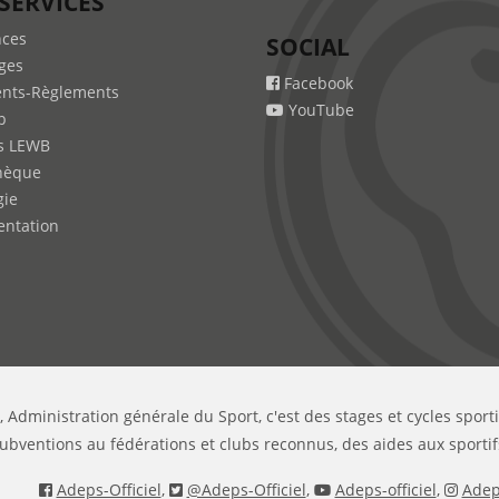
SERVICES
nces
SOCIAL
ges
Facebook
nts-Règlements
YouTube
b
s LEWB
hèque
gie
ntation
, Administration générale du Sport, c'est des stages et cycles sport
ubventions au fédérations et clubs reconnus, des aides aux sportif
Adeps-Officiel
,
@Adeps-Officiel
,
Adeps-officiel
,
Adeps