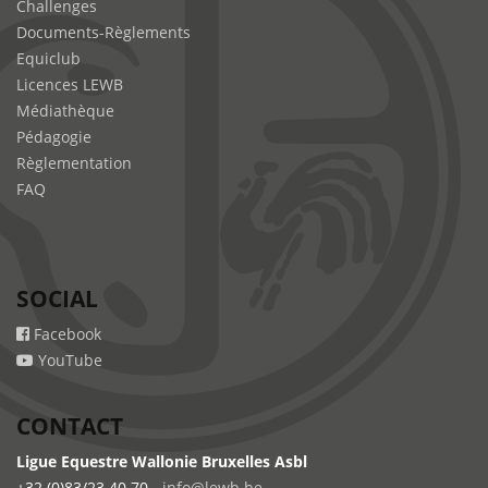
Challenges
Documents-Règlements
Equiclub
Licences LEWB
Médiathèque
Pédagogie
Règlementation
FAQ
SOCIAL
Facebook
YouTube
CONTACT
Ligue Equestre Wallonie Bruxelles Asbl
+32 (0)83/23.40.70 -
info@lewb.be