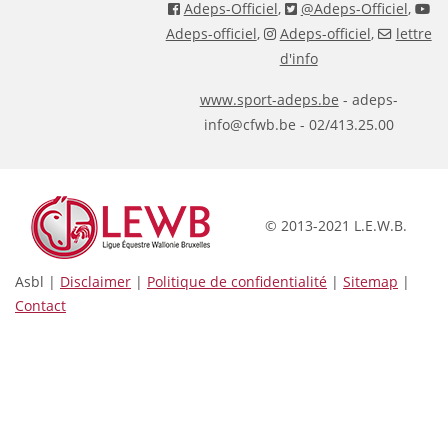
Adeps-Officiel
,
@Adeps-Officiel
,
Adeps-officiel
,
Adeps-officiel
,
lettre
d'info
www.sport-adeps.be
- adeps-
info@cfwb.be - 02/413.25.00
© 2013-2021 L.E.W.B.
Asbl |
Disclaimer
|
Politique de confidentialité
|
Sitemap
|
Contact