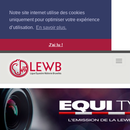
Notre site internet utilise des cookies
uniquement pour optimiser votre expérience
d’utilisation.
En savoir plus.
J'ai lu !
Aller
au
Togg
contenu
navi
principal