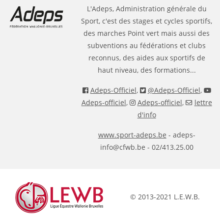
L'Adeps, Administration générale du
Sport, c'est des stages et cycles sportifs,
des marches Point vert mais aussi des
subventions au fédérations et clubs
reconnus, des aides aux sportifs de
haut niveau, des formations...
Adeps-Officiel
,
@Adeps-Officiel
,
Adeps-officiel
,
Adeps-officiel
,
lettre
d'info
www.sport-adeps.be
- adeps-
info@cfwb.be - 02/413.25.00
© 2013-2021 L.E.W.B.