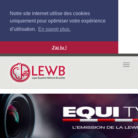
Notre site internet utilise des cookies
uniquement pour optimiser votre expérience
d’utilisation.
En savoir plus.
J'ai lu !
Aller
au
Togg
contenu
navi
principal