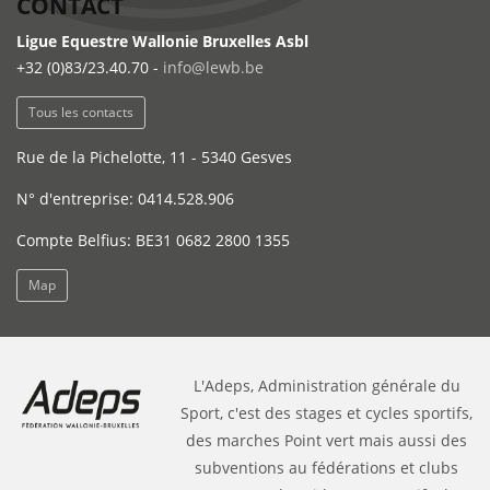
CONTACT
Ligue Equestre Wallonie Bruxelles Asbl
+32 (0)83/23.40.70 -
info@lewb.be
Tous les contacts
Rue de la Pichelotte, 11 - 5340 Gesves
N° d'entreprise: 0414.528.906
Compte Belfius: BE31 0682 2800 1355
Map
L'Adeps, Administration générale du
Sport, c'est des stages et cycles sportifs,
des marches Point vert mais aussi des
subventions au fédérations et clubs