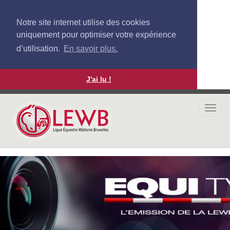
Notre site internet utilise des cookies
uniquement pour optimiser votre expérience
d’utilisation.
En savoir plus.
J'ai lu !
Aller
au
Togg
contenu
navi
principal