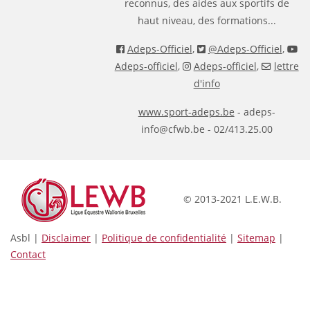
reconnus, des aides aux sportifs de
haut niveau, des formations...
Adeps-Officiel
,
@Adeps-Officiel
,
Adeps-officiel
,
Adeps-officiel
,
lettre
d'info
www.sport-adeps.be
- adeps-
info@cfwb.be - 02/413.25.00
© 2013-2021 L.E.W.B.
Asbl |
Disclaimer
|
Politique de confidentialité
|
Sitemap
|
Contact