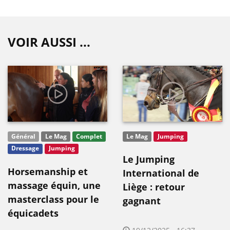
VOIR AUSSI ...
Général
Le Mag
Complet
Le Mag
Jumping
Dressage
Jumping
Le Jumping
Horsemanship et
International de
massage équin, une
Liège : retour
masterclass pour le
gagnant
équicadets