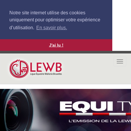
Notre site internet utilise des cookies
uniquement pour optimiser votre expérience
d’utilisation.
En savoir plus.
J'ai lu !
Aller
au
Togg
contenu
navi
principal