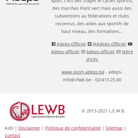
Sport, c'est des stages et cycles sportifs,
des marches Point vert mais aussi des
subventions au fédérations et clubs
reconnus, des aides aux sportifs de
haut niveau, des formations...
Adeps-Officiel
,
@Adeps-Officiel
,
Adeps-officiel
,
Adeps-officiel
,
lettre
d'info
www.sport-adeps.be
- adeps-
info@cfwb.be - 02/413.25.00
© 2013-2021 L.E.W.B.
Asbl |
Disclaimer
|
Politique de confidentialité
|
Sitemap
|
Contact