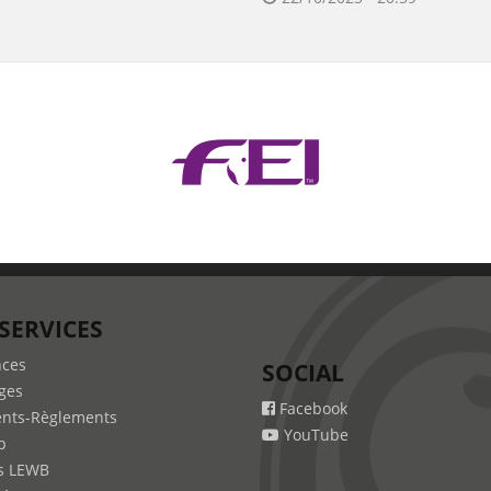
SERVICES
nces
SOCIAL
ges
Facebook
nts-Règlements
YouTube
b
s LEWB