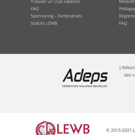
Trouver un club labélisé
Médiat
FAQ
Pédago
Sponsoring - Partenariats
Règleme
Statuts LEWB
FAQ
L'Adeps
des s
© 2013-2021 L