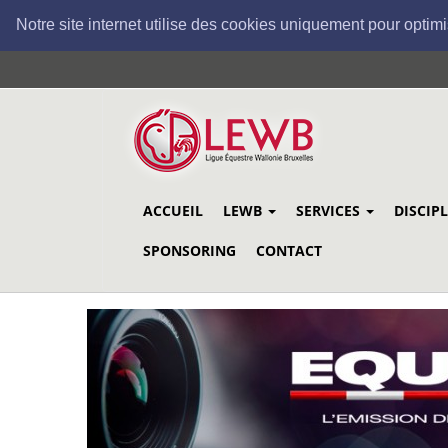
Notre site internet utilise des cookies uniquement pour optimi
Aller
au
contenu
principal
ACCUEIL
LEWB
SERVICES
DISCIP
SPONSORING
CONTACT