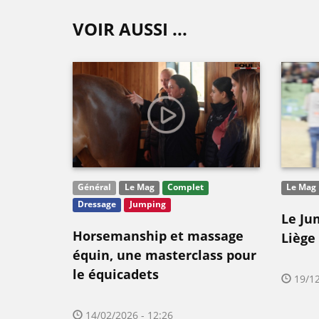
VOIR AUSSI ...
Général
Le Mag
Complet
Le Mag
Dressage
Jumping
Le Ju
Horsemanship et massage
Liège
équin, une masterclass pour
le équicadets
19/12
14/02/2026 - 12:26