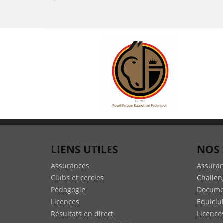
LIENS UTILES
NOS 
Assurances
Assura
Clubs et cercles
Challen
Pédagogie
Docume
Licences
Equiclu
Résultats en direct
Licence