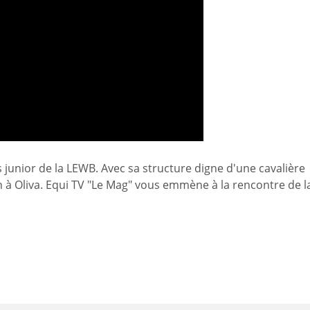
 junior de la LEWB. Avec sa structure digne d'une cavalière
on à Oliva. Equi TV "Le Mag" vous emmène à la rencontre de l