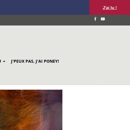
J'ai lu !
U
J'PEUX PAS, J'AI PONEY!