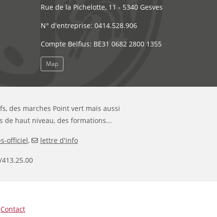
Rue de la Pichelotte, 11 - 5340 Gesves
N° d'entreprise: 0414.528.906
Compte Belfius: BE31 0682 2800 1355
Map
ifs, des marches Point vert mais aussi
s de haut niveau, des formations...
-officiel
,
lettre d'info
/413.25.00
|
Contact