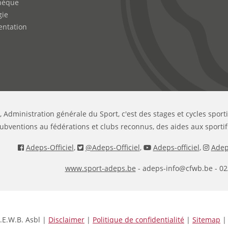
hèque
gie
ntation
, Administration générale du Sport, c'est des stages et cycles sport
ubventions au fédérations et clubs reconnus, des aides aux sportif
Adeps-Officiel
,
@Adeps-Officiel
,
Adeps-officiel
,
Adeps
www.sport-adeps.be
- adeps-info@cfwb.be - 02
.E.W.B. Asbl |
Disclaimer
|
Politique de confidentialité
|
Sitemap