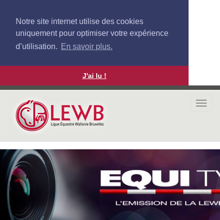
Notre site internet utilise des cookies
uniquement pour optimiser votre expérience
d’utilisation.
En savoir plus.
J'ai lu !
Aller
au
Togg
contenu
navi
principal