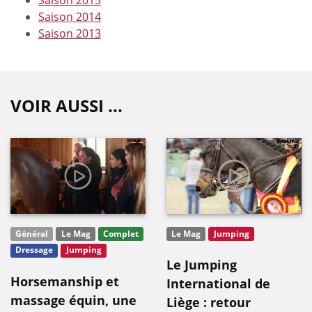
Saison 2014
Saison 2013
VOIR AUSSI ...
Général
Le Mag
Complet
Le Mag
Jumping
Dressage
Jumping
Le Jumping
Horsemanship et
International de
massage équin, une
Liège : retour