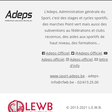
L'Adeps, Administration générale du
Sport, c'est des stages et cycles sportifs,
des marches Point vert mais aussi des
subventions au fédérations et clubs
reconnus, des aides aux sportifs de
haut niveau, des formations...
Adeps-Officiel
,
@Adeps-Officiel
,
Adeps-officiel
,
Adeps-officiel
,
lettre
d'info
www.sport-adeps.be
- adeps-
info@cfwb.be - 02/413.25.00
© 2013-2021 L.E.W.B.