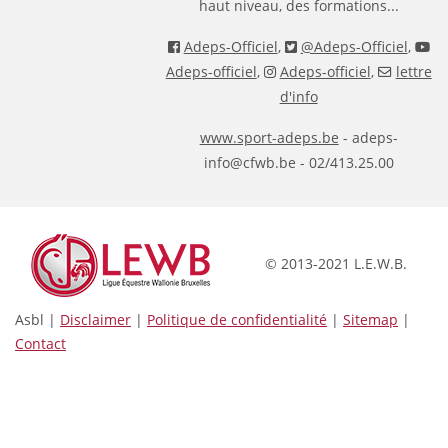
haut niveau, des formations...
Adeps-Officiel
,
@Adeps-Officiel
,
Adeps-officiel
,
Adeps-officiel
,
lettre
d'info
www.sport-adeps.be
- adeps-
info@cfwb.be - 02/413.25.00
© 2013-2021 L.E.W.B.
Asbl |
Disclaimer
|
Politique de confidentialité
|
Sitemap
|
Contact