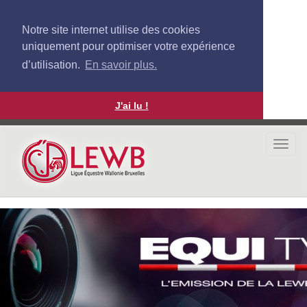
Notre site internet utilise des cookies
uniquement pour optimiser votre expérience
d’utilisation.
En savoir plus.
J'ai lu !
Aller
au
Togg
contenu
navi
principal