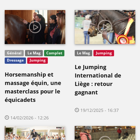
Général
Le Mag
Complet
Le Mag
Jumping
Dressage
Jumping
Le Jumping
Horsemanship et
International de
massage équin, une
Liège : retour
masterclass pour le
gagnant
équicadets
19/12/2025 - 16:37
14/02/2026 - 12:26