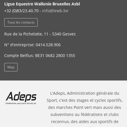
Ligue Equestre Wallonie Bruxelles Asbl
+32 (0)83/23.40.70 -
info@lewb.be
Tous les contacts
Rue de la Pichelotte, 11 - 5340 Gesves
N° d'entreprise: 0414.528.906
Compte Belfius: BE31 0682 2800 1355
Map
L'Adeps, Administration générale du
Sport, c'est des stages et cycles sportifs,
des marches Point vert mais aussi des
subventions au fédérations et clubs
reconnus, des aides aux sportifs de