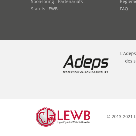
Sponsoring - Partenariats
Règleme
Statuts LEWB
FAQ
L'Adeps
des s
© 2013-2021 L