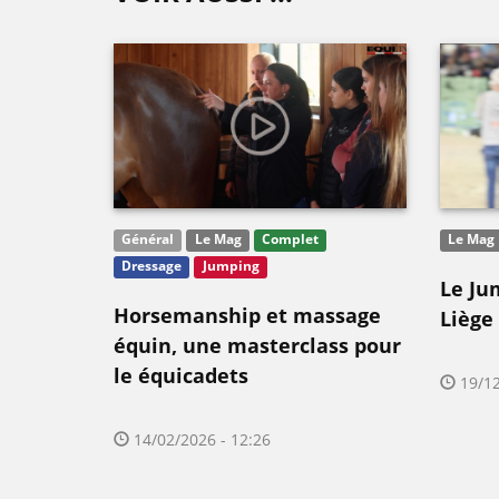
Général
Le Mag
Complet
Le Mag
Dressage
Jumping
Le Ju
Horsemanship et massage
Liège
équin, une masterclass pour
le équicadets
19/12
14/02/2026 - 12:26