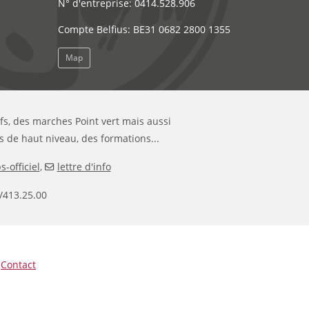
N° d'entreprise: 0414.528.906
Compte Belfius: BE31 0682 2800 1355
Map
ifs, des marches Point vert mais aussi
s de haut niveau, des formations...
-officiel
,
lettre d'info
/413.25.00
|
Contact