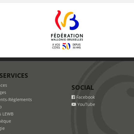
SERVICES
nces
SOCIAL
ges
Facebook
nts-Règlements
YouTube
b
s LEWB
hèque
gie