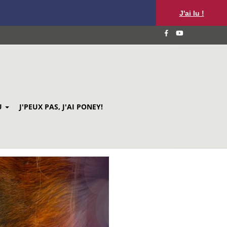
J'ai lu !
U
J'PEUX PAS, J'AI PONEY!