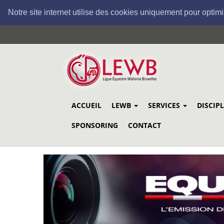
Notre site internet utilise des cookies uniquement pour optimi
Aller
au
contenu
principal
ACCUEIL
LEWB
SERVICES
DISCIP
SPONSORING
CONTACT