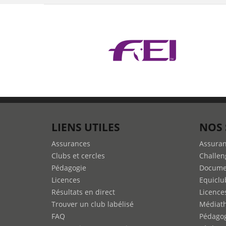
LIENS UTILES
NOS 
Assurances
Assura
Clubs et cercles
Challen
Pédagogie
Docume
Licences
Equiclu
Résultats en direct
Licence
Trouver un club labélisé
Médiat
FAQ
Pédago