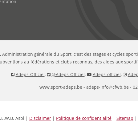
ntation
, Administration générale du Sport, c'est des stages et cycles sport
ubventions au fédérations et clubs reconnus, des aides aux sportif
Adeps-Officiel
,
@Adeps-Officiel
,
Adeps-officiel
,
Adeps
www.sport-adeps.be
- adeps-info@cfwb.be - 02
.E.W.B. Asbl |
Disclaimer
|
Politique de confidentialité
|
Sitemap