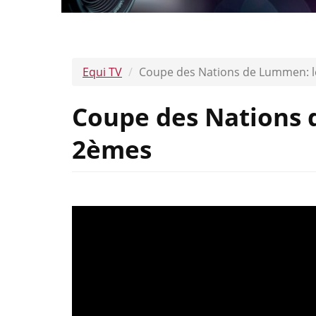
Equi TV
Coupe des Nations de Lummen: l
Coupe des Nations 
2èmes