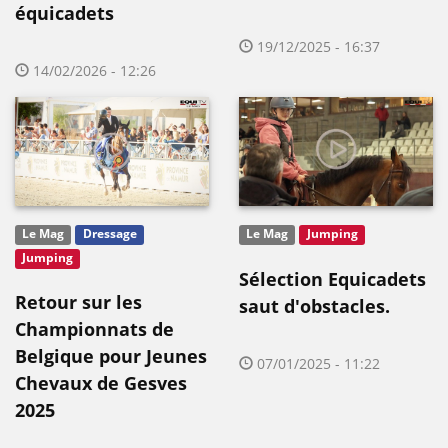
équicadets
19/12/2025 - 16:37
14/02/2026 - 12:26
Le Mag
Dressage
Le Mag
Jumping
Jumping
Sélection Equicadets
Retour sur les
saut d'obstacles.
Championnats de
Belgique pour Jeunes
07/01/2025 - 11:22
Chevaux de Gesves
2025