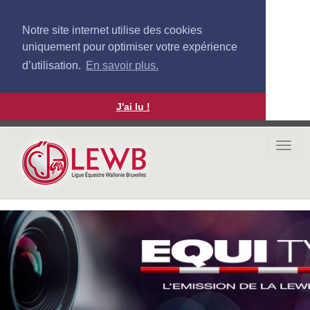
Notre site internet utilise des cookies
uniquement pour optimiser votre expérience
d’utilisation.
En savoir plus.
J'ai lu !
Aller
au
Togg
contenu
navi
principal