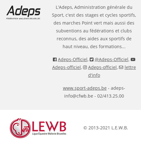
L'Adeps, Administration générale du
Sport, c'est des stages et cycles sportifs,
des marches Point vert mais aussi des
subventions au fédérations et clubs
reconnus, des aides aux sportifs de
haut niveau, des formations...
Adeps-Officiel
,
@Adeps-Officiel
,
Adeps-officiel
,
Adeps-officiel
,
lettre
d'info
www.sport-adeps.be
- adeps-
info@cfwb.be - 02/413.25.00
© 2013-2021 L.E.W.B.