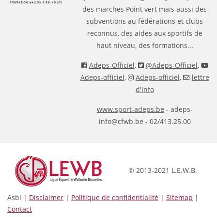
des marches Point vert mais aussi des
subventions au fédérations et clubs
reconnus, des aides aux sportifs de
haut niveau, des formations...
Adeps-Officiel
,
@Adeps-Officiel
,
Adeps-officiel
,
Adeps-officiel
,
lettre
d'info
www.sport-adeps.be
- adeps-
info@cfwb.be - 02/413.25.00
© 2013-2021 L.E.W.B.
Asbl |
Disclaimer
|
Politique de confidentialité
|
Sitemap
|
Contact