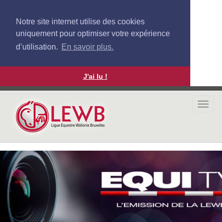
Notre site internet utilise des cookies
uniquement pour optimiser votre expérience
d’utilisation.
En savoir plus.
J'ai lu !
Aller
au
Togg
contenu
navi
principal