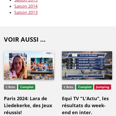
Saison 2014
Saison 2013
VOIR AUSSI ...
L'Actu
Complet
L'Actu
Complet
Jumping
Paris 2024: Lara de
Equi TV "L'Actu", les
Liedekerke, des Jeux
résultats du week-
réussis!
end en inter.