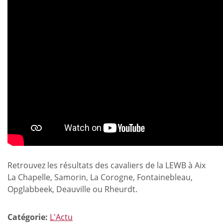
Retrouvez les résultats des cavaliers de la LEWB à Aix
La Chapelle, Samorin, La Corogne, Fontainebleau,
Opglabbeek, Deauville ou Rheurdt.
Catégorie:
L'Actu