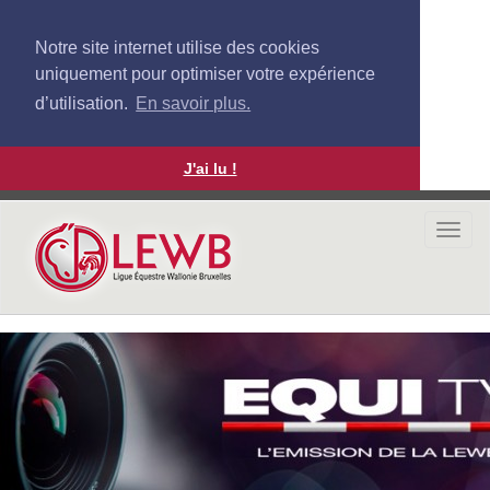
Notre site internet utilise des cookies
uniquement pour optimiser votre expérience
d’utilisation.
En savoir plus.
J'ai lu !
Aller
au
Togg
contenu
navi
principal