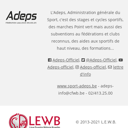
L'Adeps, Administration générale du
Sport, c'est des stages et cycles sportifs,
des marches Point vert mais aussi des
subventions au fédérations et clubs
reconnus, des aides aux sportifs de
haut niveau, des formations...
Adeps-Officiel
,
@Adeps-Officiel
,
Adeps-officiel
,
Adeps-officiel
,
lettre
d'info
www.sport-adeps.be
- adeps-
info@cfwb.be - 02/413.25.00
© 2013-2021 L.E.W.B.