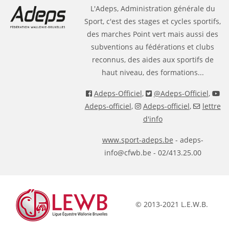
L'Adeps, Administration générale du
Sport, c'est des stages et cycles sportifs,
des marches Point vert mais aussi des
subventions au fédérations et clubs
reconnus, des aides aux sportifs de
haut niveau, des formations...
Adeps-Officiel
,
@Adeps-Officiel
,
Adeps-officiel
,
Adeps-officiel
,
lettre
d'info
www.sport-adeps.be
- adeps-
info@cfwb.be - 02/413.25.00
© 2013-2021 L.E.W.B.