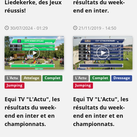
Liedekerke, des Jeux
résultats du week-
réussis!
end en inter.
30/07/2024 - 01:29
21/11/2019 - 14:50
L'Actu
Attelage
Complet
L'Actu
Complet
Dressage
Jumping
Jumping
Equi TV "L'Actu", les
Equi TV "L'Actu", les
résultats du week-
résultats du week-
end en inter et en
end en inter et en
championnats.
championnats.