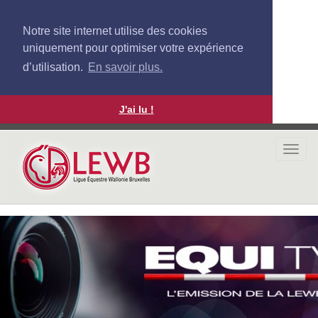
Notre site internet utilise des cookies
uniquement pour optimiser votre expérience
d’utilisation.
En savoir plus.
J'ai lu !
Aller
au
Togg
contenu
navi
principal