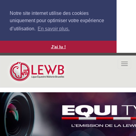
Notre site internet utilise des cookies
uniquement pour optimiser votre expérience
d’utilisation.
En savoir plus.
J'ai lu !
Aller
au
Togg
contenu
navi
principal