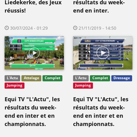
Liedekerke, des Jeux
résultats du week-
réussis!
end en inter.
30/07/2024 - 01:29
21/11/2019 - 14:50
L'Actu
Attelage
Complet
L'Actu
Complet
Dressage
Jumping
Jumping
Equi TV "L'Actu", les
Equi TV "L'Actu", les
résultats du week-
résultats du week-
end en inter et en
end en inter et en
championnats.
championnats.