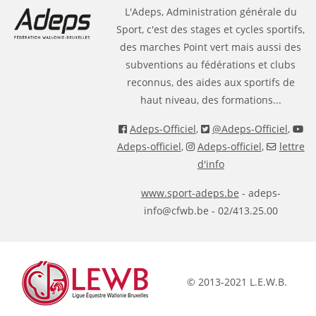
L'Adeps, Administration générale du
Sport, c'est des stages et cycles sportifs,
des marches Point vert mais aussi des
subventions au fédérations et clubs
reconnus, des aides aux sportifs de
haut niveau, des formations...
Adeps-Officiel
,
@Adeps-Officiel
,
Adeps-officiel
,
Adeps-officiel
,
lettre
d'info
www.sport-adeps.be
- adeps-
info@cfwb.be - 02/413.25.00
© 2013-2021 L.E.W.B.