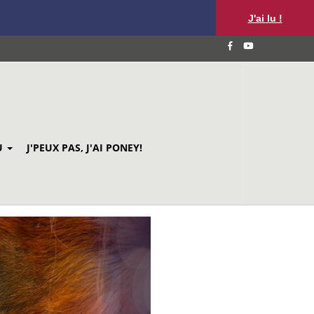
J'ai lu !
U
J'PEUX PAS, J'AI PONEY!