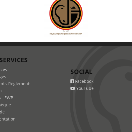
SERVICES
nces
SOCIAL
ges
Facebook
nts-Règlements
YouTube
b
s LEWB
hèque
gie
ntation