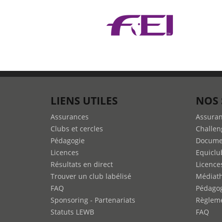
LIENS UTILES
NOS 
Assurances
Assura
Clubs et cercles
Challen
Pédagogie
Docume
Licences
Equiclu
Résultats en direct
Licence
Trouver un club labélisé
Médiat
FAQ
Pédago
Sponsoring - Partenariats
Règleme
Statuts LEWB
FAQ