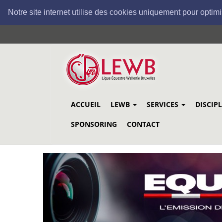
Notre site internet utilise des cookies uniquement pour optimi
Aller
au
contenu
principal
ACCUEIL
LEWB
SERVICES
DISCIP
SPONSORING
CONTACT