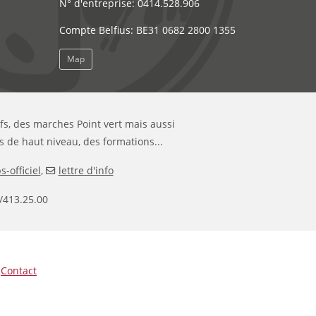
N° d'entreprise: 0414.528.906
Compte Belfius: BE31 0682 2800 1355
Map
ifs, des marches Point vert mais aussi
s de haut niveau, des formations...
-officiel
,
lettre d'info
/413.25.00
|
Contact