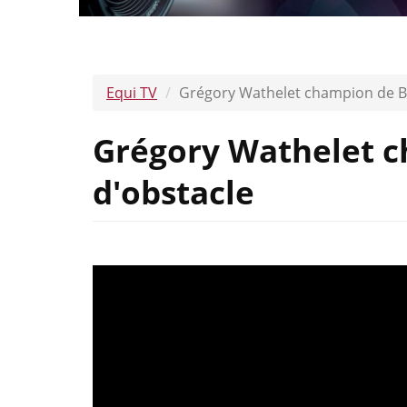
Equi TV
Grégory Wathelet champion de Be
Grégory Wathelet c
d'obstacle