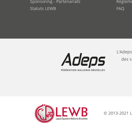
Sponsoring - Partenariats
Règleme
Statuts LEWB
FAQ
L'Adeps
des s
© 2013-2021 L