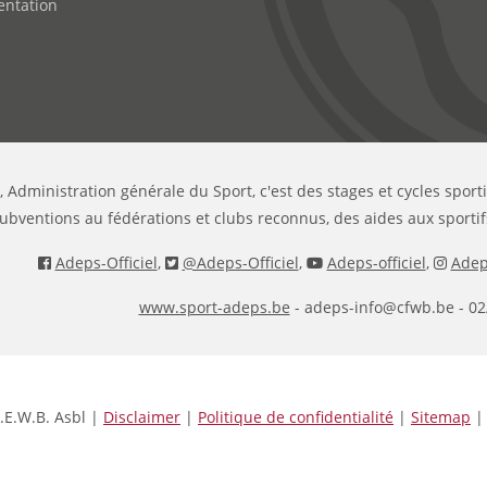
ntation
, Administration générale du Sport, c'est des stages et cycles sport
ubventions au fédérations et clubs reconnus, des aides aux sportif
Adeps-Officiel
,
@Adeps-Officiel
,
Adeps-officiel
,
Adeps
www.sport-adeps.be
- adeps-info@cfwb.be - 02
.E.W.B. Asbl |
Disclaimer
|
Politique de confidentialité
|
Sitemap