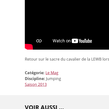
Retour sur le sacre du cavalier de la LEWB l
Catégorie:
Le Mag
Discipline:
Jumping
Saison 2013
VOIR AUSSI ...