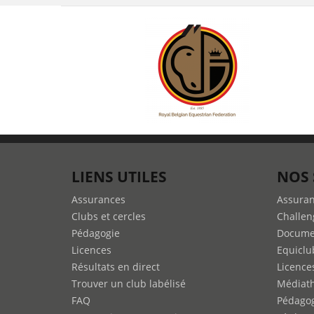
LIENS UTILES
NOS 
Assurances
Assura
Clubs et cercles
Challen
Pédagogie
Docume
Licences
Equiclu
Résultats en direct
Licence
Trouver un club labélisé
Médiat
FAQ
Pédago