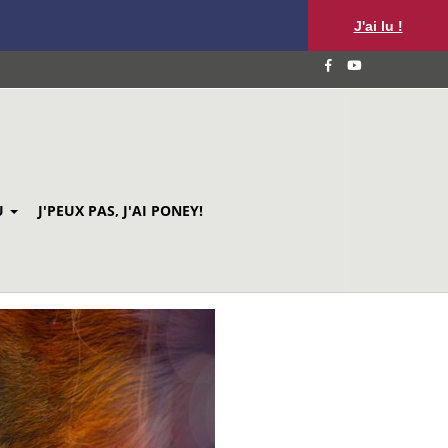
J'ai lu !
U
J'PEUX PAS, J'AI PONEY!