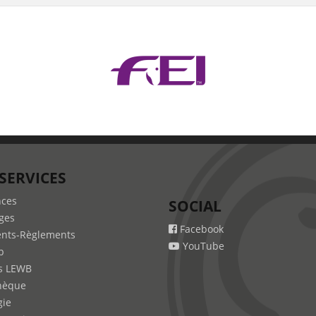
SERVICES
nces
SOCIAL
ges
Facebook
nts-Règlements
YouTube
b
s LEWB
hèque
gie