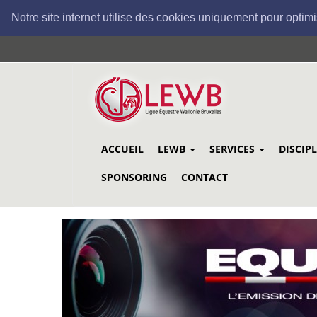
Notre site internet utilise des cookies uniquement pour optimi
Aller
au
contenu
principal
ACCUEIL
LEWB
SERVICES
DISCIP
SPONSORING
CONTACT