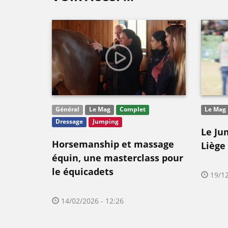
Général
Le Mag
Complet
Le Mag
Dressage
Jumping
Le Ju
Horsemanship et massage
Liège
équin, une masterclass pour
le équicadets
19/12
14/02/2026 - 12:26