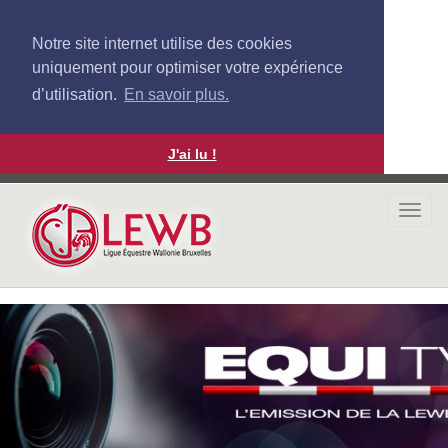
Notre site internet utilise des cookies
uniquement pour optimiser votre expérience
d’utilisation.
En savoir plus.
J'ai lu !
Aller
au
Togg
contenu
navi
principal