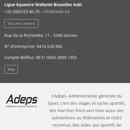
Ligue Equestre Wallonie Bruxelles Asbl
+32 (0)83/23.40.70 -
info@lewb.be
Tous les contacts
Rue de la Pichelotte, 11 - 5340 Gesves
N° d'entreprise: 0414.528.906
Compte Belfius: BE31 0682 2800 1355
Map
L'Adeps, Administration générale du
Sport, c'est des stages et cycles sportifs,
des marches Point vert mais aussi des
subventions au fédérations et clubs
reconnus, des aides aux sportifs de