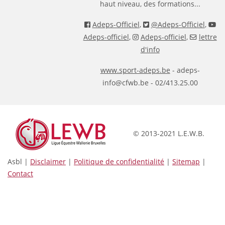
haut niveau, des formations...
Adeps-Officiel
,
@Adeps-Officiel
,
Adeps-officiel
,
Adeps-officiel
,
lettre
d'info
www.sport-adeps.be
- adeps-
info@cfwb.be - 02/413.25.00
© 2013-2021 L.E.W.B.
Asbl |
Disclaimer
|
Politique de confidentialité
|
Sitemap
|
Contact