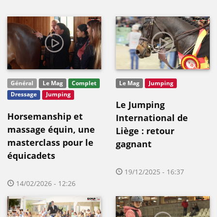
Général
Le Mag
Complet
Le Mag
Jumping
Dressage
Jumping
Le Jumping
Horsemanship et
International de
massage équin, une
Liège : retour
masterclass pour le
gagnant
équicadets
19/12/2025 - 16:37
14/02/2026 - 12:26