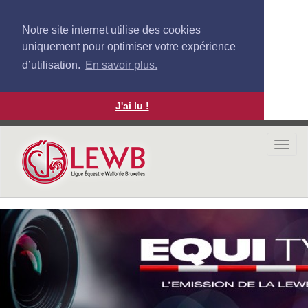
Notre site internet utilise des cookies
uniquement pour optimiser votre expérience
d’utilisation.
En savoir plus.
J'ai lu !
Aller
au
Togg
contenu
navi
principal