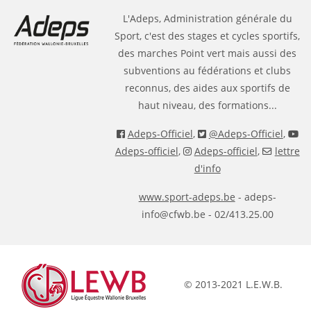
L'Adeps, Administration générale du
Sport, c'est des stages et cycles sportifs,
des marches Point vert mais aussi des
subventions au fédérations et clubs
reconnus, des aides aux sportifs de
haut niveau, des formations...
Adeps-Officiel
,
@Adeps-Officiel
,
Adeps-officiel
,
Adeps-officiel
,
lettre
d'info
www.sport-adeps.be
- adeps-
info@cfwb.be - 02/413.25.00
© 2013-2021 L.E.W.B.