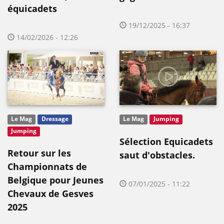
équicadets
19/12/2025 - 16:37
14/02/2026 - 12:26
Le Mag
Dressage
Le Mag
Jumping
Jumping
Sélection Equicadets
Retour sur les
saut d'obstacles.
Championnats de
Belgique pour Jeunes
07/01/2025 - 11:22
Chevaux de Gesves
2025