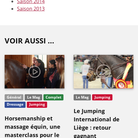
Saison 2014
Saison 2013
VOIR AUSSI ...
Général
Le Mag
Complet
Le Mag
Jumping
Dressage
Jumping
Le Jumping
Horsemanship et
International de
massage équin, une
Liège : retour
masterclass pour le
gagnant