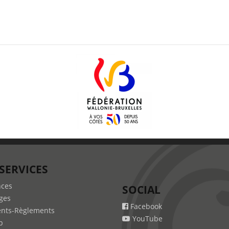
SERVICES
nces
SOCIAL
ges
Facebook
nts-Règlements
YouTube
b