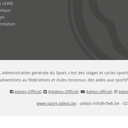
s LEWB
hèque
gie
ntation
, Administration générale du Sport, c'est des stages et cycles sport
ubventions au fédérations et clubs reconnus, des aides aux sportif
Adeps-Officiel
,
@Adeps-Officiel
,
Adeps-officiel
,
Adeps
www.sport-adeps.be
- adeps-info@cfwb.be - 02