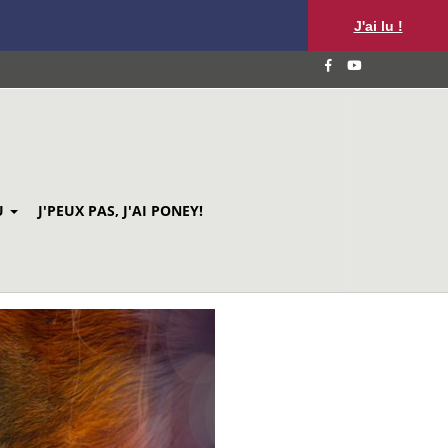
J'ai lu !
U
J'PEUX PAS, J'AI PONEY!