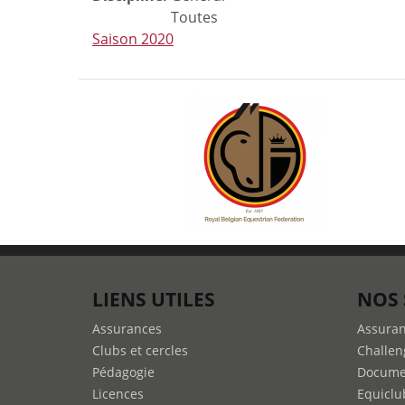
Toutes
Saison 2020
LIENS UTILES
NOS 
Assurances
Assura
Clubs et cercles
Challen
Pédagogie
Docume
Licences
Equiclu