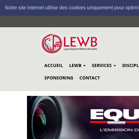
Notre site internet utilise des cookies uniquement pour optimi
Aller
au
contenu
principal
ACCUEIL
LEWB
SERVICES
DISCIP
SPONSORING
CONTACT