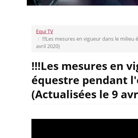
Equi TV
!!!Les mesures en vigueur dans le milieu 
avril 2020)
!!!Les mesures en v
équestre pendant l'
(Actualisées le 9 avr