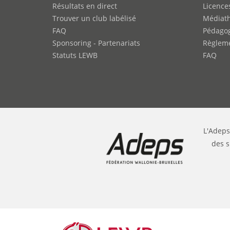
Résultats en direct
Licence
Trouver un club labélisé
Médiat
FAQ
Pédago
Sponsoring - Partenariats
Règleme
Statuts LEWB
FAQ
L'Adeps
des s