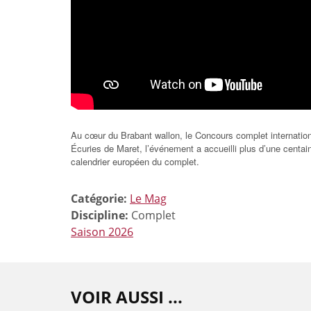
Au cœur du Brabant wallon, le Concours complet internation
Écuries de Maret, l’événement a accueilli plus d’une centai
calendrier européen du complet.
Catégorie:
Le Mag
Discipline:
Complet
Saison 2026
VOIR AUSSI ...