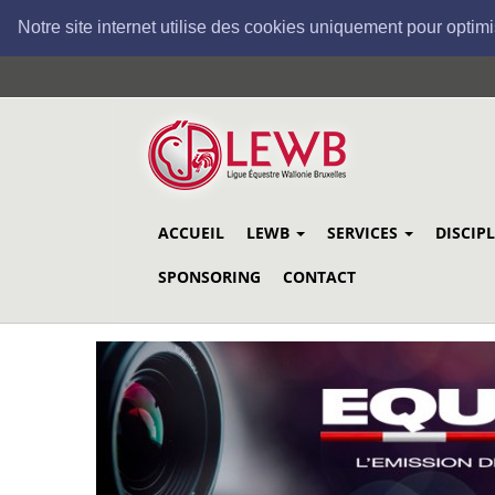
Notre site internet utilise des cookies uniquement pour optimi
Aller
au
contenu
principal
ACCUEIL
LEWB
SERVICES
DISCIP
SPONSORING
CONTACT