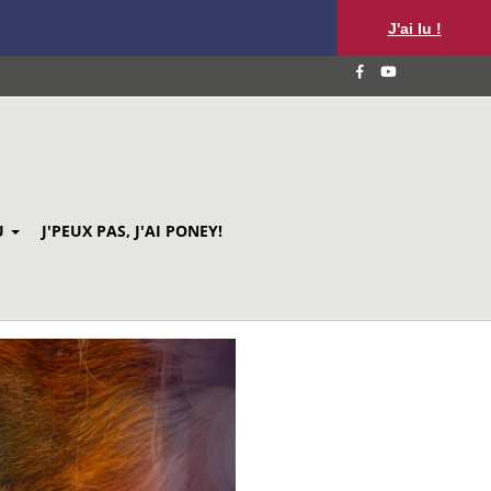
J'ai lu !
U
J'PEUX PAS, J'AI PONEY!