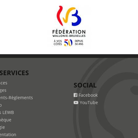
SERVICES
nces
SOCIAL
ges
Facebook
nts-Règlements
YouTube
b
s LEWB
hèque
gie
ntation