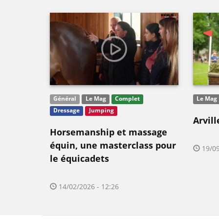
Général
Le Mag
Complet
Le Mag
Dressage
Jumping
Arvill
Horsemanship et massage
équin, une masterclass pour
19/09
le équicadets
14/02/2026 - 12:26