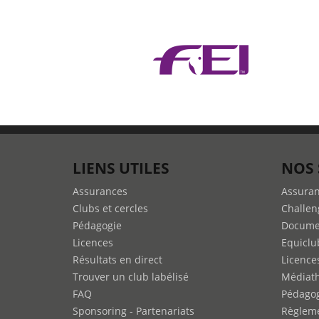
LIENS UTILES
NOS 
Assurances
Assura
Clubs et cercles
Challen
Pédagogie
Docume
Licences
Equiclu
Résultats en direct
Licence
Trouver un club labélisé
Médiat
FAQ
Pédago
Sponsoring - Partenariats
Règleme