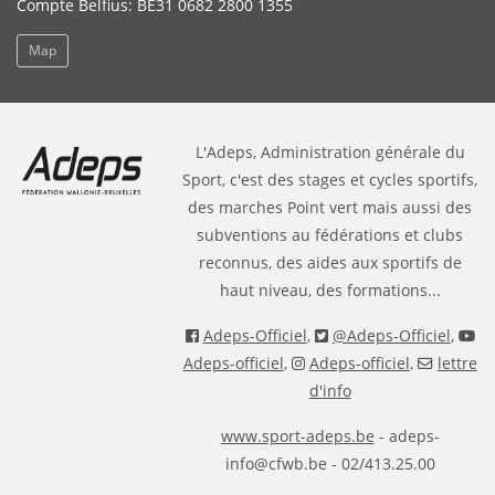
Compte Belfius: BE31 0682 2800 1355
Map
L'Adeps, Administration générale du
Sport, c'est des stages et cycles sportifs,
des marches Point vert mais aussi des
subventions au fédérations et clubs
reconnus, des aides aux sportifs de
haut niveau, des formations...
Adeps-Officiel
,
@Adeps-Officiel
,
Adeps-officiel
,
Adeps-officiel
,
lettre
d'info
www.sport-adeps.be
- adeps-
info@cfwb.be - 02/413.25.00