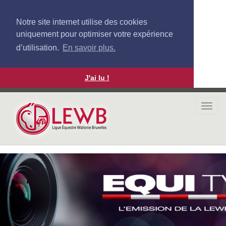
Notre site internet utilise des cookies
uniquement pour optimiser votre expérience
d’utilisation.
En savoir plus.
J'ai lu !
Aller
au
Togg
contenu
navi
principal