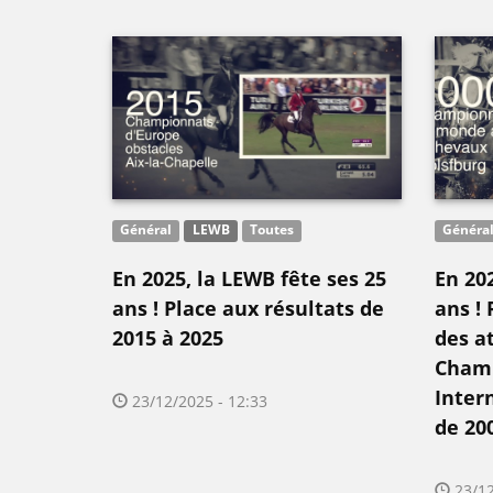
Général
LEWB
Toutes
Généra
En 2025, la LEWB fête ses 25
En 202
ans ! Place aux résultats de
ans ! 
2015 à 2025
des a
Cham
Inter
23/12/2025 - 12:33
de 20
23/12