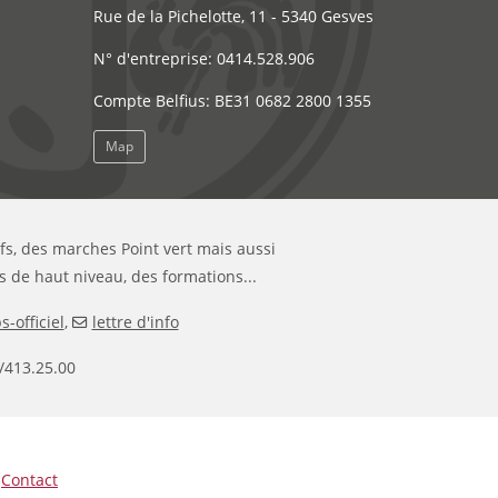
Rue de la Pichelotte, 11 - 5340 Gesves
N° d'entreprise: 0414.528.906
Compte Belfius: BE31 0682 2800 1355
Map
ifs, des marches Point vert mais aussi
s de haut niveau, des formations...
-officiel
,
lettre d'info
/413.25.00
|
Contact