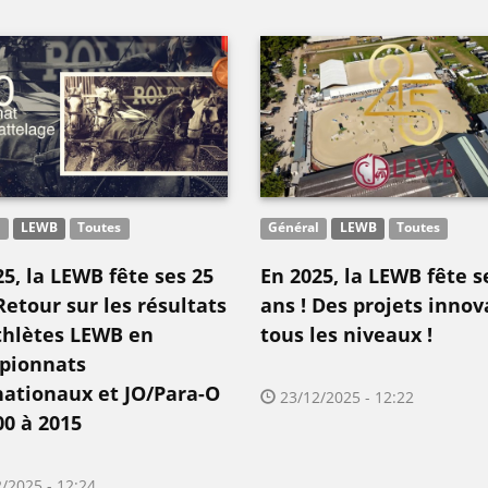
l
LEWB
Toutes
Général
LEWB
Toutes
5, la LEWB fête ses 25
En 2025, la LEWB fête s
Retour sur les résultats
ans ! Des projets innov
thlètes LEWB en
tous les niveaux !
pionnats
nationaux et JO/Para-O
23/12/2025 - 12:22
00 à 2015
/2025 - 12:24