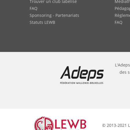
Trouver un club labélisé
Médiat
FAQ
Pédago
Sponsoring - Partenariats
Règleme
Statuts LEWB
FAQ
L'Adeps
des s
© 2013-2021 L