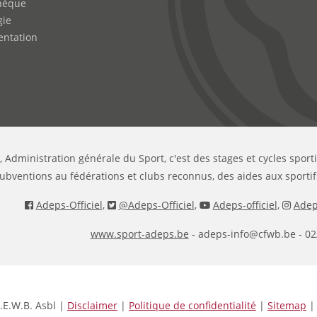
hèque
gie
ntation
, Administration générale du Sport, c'est des stages et cycles sport
ubventions au fédérations et clubs reconnus, des aides aux sportif
Adeps-Officiel
,
@Adeps-Officiel
,
Adeps-officiel
,
Adeps
www.sport-adeps.be
- adeps-info@cfwb.be - 02
.E.W.B. Asbl |
Disclaimer
|
Politique de confidentialité
|
Sitemap