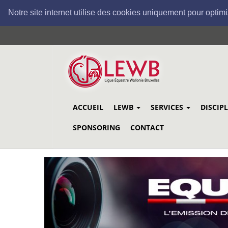
Notre site internet utilise des cookies uniquement pour optimi
Aller
au
contenu
principal
ACCUEIL
LEWB
SERVICES
DISCIP
SPONSORING
CONTACT