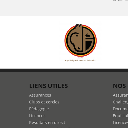
LIENS UTILES
NOS 
Assurances
Assura
Clubs et cercles
Challen
Pédagogie
Docume
Licences
Equiclu
Résultats en direct
Licence