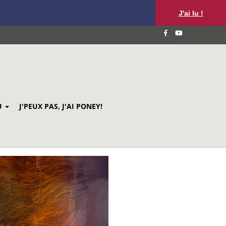
J'ai lu !
U
J'PEUX PAS, J'AI PONEY!