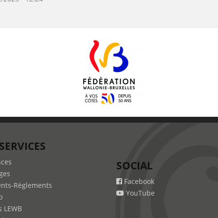
SERVICES
nces
SOCIAL
ges
Facebook
nts-Règlements
YouTube
b
s LEWB