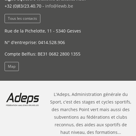
+32 (0)83/23.40.70 -
info@lewb.be
Tous les contacts
Rue de la Pichelotte, 11 - 5340 Gesves
N° d'entreprise: 0414.528.906
Compte Belfius: BE31 0682 2800 1355
Map
L'Adeps, Administration générale du
Sport, c'est des stages et cycles sportifs,
des marches Point vert mais aussi des
subventions au fédérations et clubs
reconnus, des aides aux sportifs de
haut niveau, des formations...