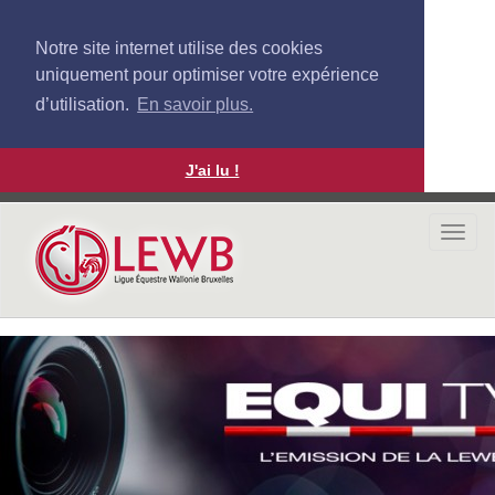
Notre site internet utilise des cookies
uniquement pour optimiser votre expérience
d’utilisation.
En savoir plus.
J'ai lu !
Aller
au
Togg
contenu
navi
principal