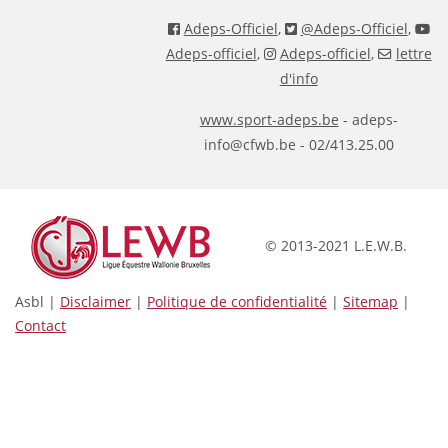
Adeps-Officiel
,
@Adeps-Officiel
,
Adeps-officiel
,
Adeps-officiel
,
lettre
d'info
www.sport-adeps.be
- adeps-
info@cfwb.be - 02/413.25.00
© 2013-2021 L.E.W.B.
Asbl |
Disclaimer
|
Politique de confidentialité
|
Sitemap
|
Contact