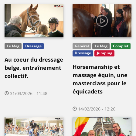
Le Mag
Dressage
Général
Le Mag
Complet
Dressage
Jumping
Au coeur du dressage
Horsemanship et
belge, entraînement
massage équin, une
collectif.
masterclass pour le
équicadets
31/03/2026 - 11:48
14/02/2026 - 12:26