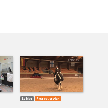
Le Mag
Para-equestrian