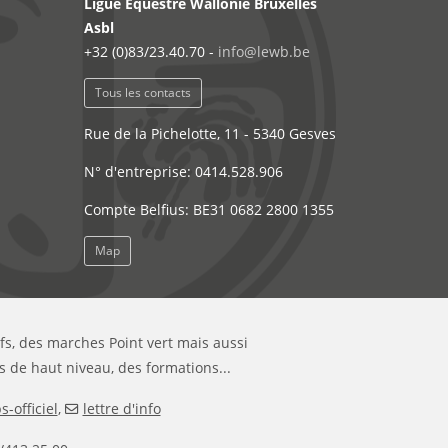
Ligue Equestre Wallonie Bruxelles
Asbl
+32 (0)83/23.40.70 -
info@lewb.be
Tous les contacts
Rue de la Pichelotte, 11 - 5340 Gesves
N° d'entreprise: 0414.528.906
Compte Belfius: BE31 0682 2800 1355
Map
ifs, des marches Point vert mais aussi
s de haut niveau, des formations...
-officiel
,
lettre d'info