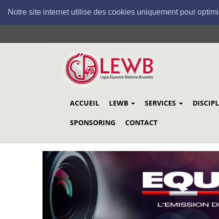
Notre site internet utilise des cookies uniquement pour optimi
Aller
au
contenu
principal
ACCUEIL
LEWB
SERVICES
DISCIP
SPONSORING
CONTACT