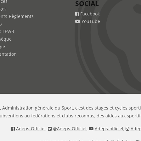
nces
SOCIAL
ges
Facebook
nts-Règlements
YouTube
b
s LEWB
hèque
gie
ntation
, Administration générale du Sport, c'est des stages et cycles sport
ubventions au fédérations et clubs reconnus, des aides aux sportif
Adeps-Officiel
,
@Adeps-Officiel
,
Adeps-officiel
,
Adeps