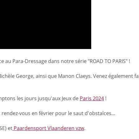
ace au Para-Dressage dans notre série "ROAD TO PARIS" !
chèle George, ainsi que Manon Claeys. Venez également fai
ptons les jours jusqu'aux
Jeux de
Paris 2024
!
rendez-vous en février pour le saut d'obstalces...
SE) et
Paardensport Vlaanderen vzw
.