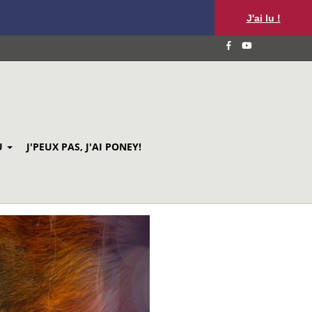
J'ai lu !
U
J'PEUX PAS, J'AI PONEY!