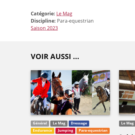
Catégorie:
Le Mag
Discipline:
Para-equestrian
Saison 2023
VOIR AUSSI ...
Général
Le Mag
Dressage
Le Mag
Endurance
Jumping
Para-equestrian