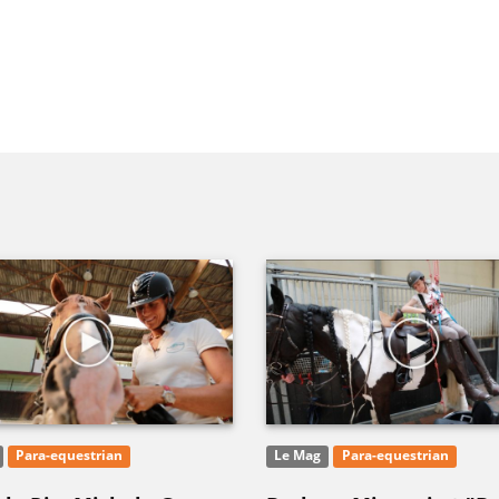
Para-equestrian
Le Mag
Para-equestrian