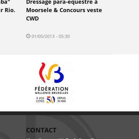
aba"
Dressage para-equestre à
r Rio.
Moorsele & Concours veste
CWD
01/05/2013 - 05:30
CONTACT