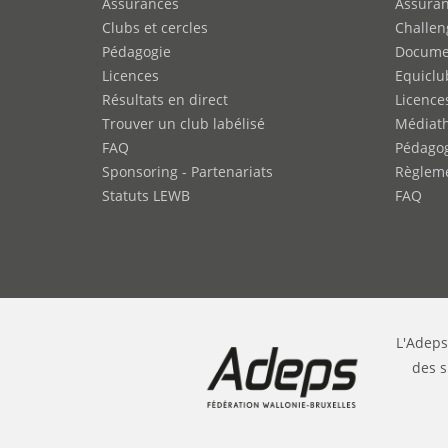
Assurances
Assura
Clubs et cercles
Challen
Pédagogie
Docume
Licences
Equiclu
Résultats en direct
Licence
Trouver un club labélisé
Médiat
FAQ
Pédago
Sponsoring - Partenariats
Règleme
Statuts LEWB
FAQ
L'Adeps
des s