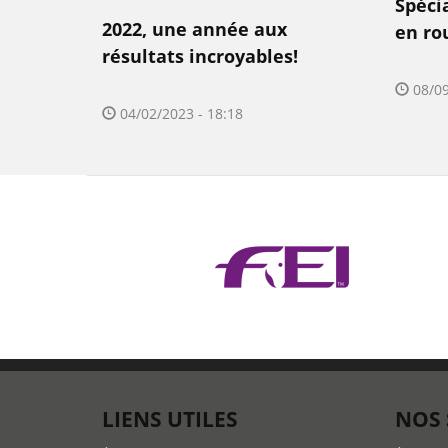
Spéci
2022, une année aux
en ro
résultats incroyables!
08/09
04/02/2023 - 18:18
LIENS UTILES
NOS 