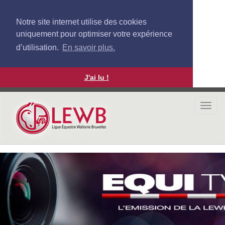
Notre site internet utilise des cookies
uniquement pour optimiser votre expérience
d’utilisation.
En savoir plus.
J'ai lu !
Aller
au
Togg
contenu
navi
principal