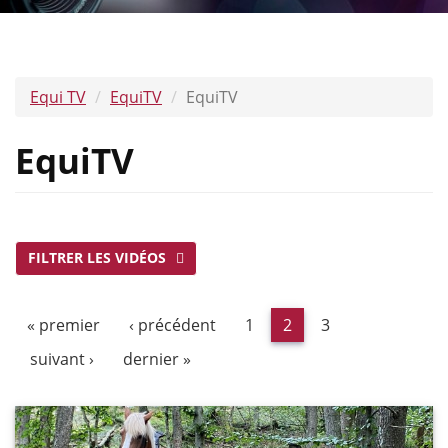
Equi TV
EquiTV
EquiTV
EquiTV
FILTRER LES VIDÉOS
« premier
‹ précédent
1
2
3
suivant ›
dernier »